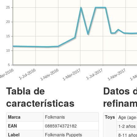
25
20
15
10
5
Tabla de
Datos 
características
refinam
Marca
Folkmanis
Toys
Age (age
EAN
0885974372182
1-2 años
Label
Folkmanis Puppets
8-11 año