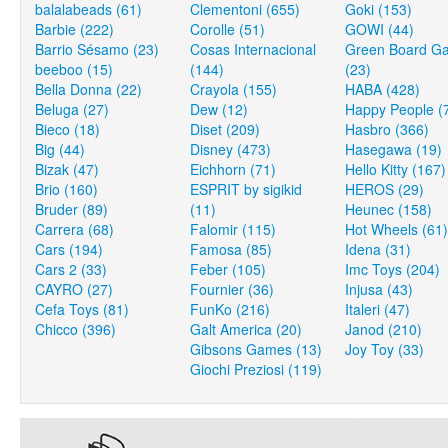
balalabeads (61)
Clementoni (655)
Goki (153)
Barbie (222)
Corolle (51)
GOWI (44)
Barrio Sésamo (23)
Cosas Internacional
Green Board G
beeboo (15)
(144)
(23)
Bella Donna (22)
Crayola (155)
HABA (428)
Beluga (27)
Dew (12)
Happy People (
Bieco (18)
Diset (209)
Hasbro (366)
Big (44)
Disney (473)
Hasegawa (19)
Bizak (47)
Eichhorn (71)
Hello Kitty (167)
Brio (160)
ESPRIT by sigikid
HEROS (29)
Bruder (89)
(11)
Heunec (158)
Carrera (68)
Falomir (115)
Hot Wheels (61)
Cars (194)
Famosa (85)
Idena (31)
Cars 2 (33)
Feber (105)
Imc Toys (204)
CAYRO (27)
Fournier (36)
Injusa (43)
Cefa Toys (81)
FunKo (216)
Italeri (47)
Chicco (396)
Galt America (20)
Janod (210)
Gibsons Games (13)
Joy Toy (33)
Giochi Preziosi (119)