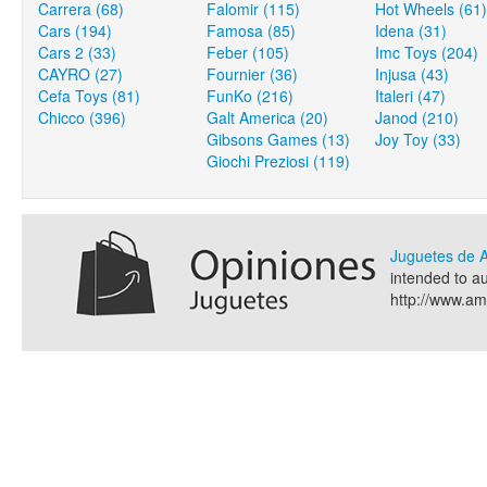
Carrera (68)
Falomir (115)
Hot Wheels (61)
Cars (194)
Famosa (85)
Idena (31)
Cars 2 (33)
Feber (105)
Imc Toys (204)
CAYRO (27)
Fournier (36)
Injusa (43)
Cefa Toys (81)
FunKo (216)
Italeri (47)
Chicco (396)
Galt America (20)
Janod (210)
Gibsons Games (13)
Joy Toy (33)
Giochi Preziosi (119)
Juguetes de
intended to a
http://www.a