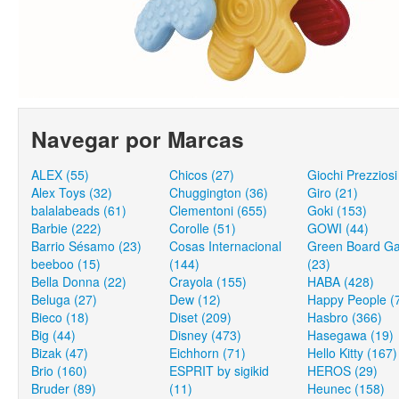
Navegar por Marcas
ALEX (55)
Chicos (27)
Giochi Prezziosi
Alex Toys (32)
Chuggington (36)
Giro (21)
balalabeads (61)
Clementoni (655)
Goki (153)
Barbie (222)
Corolle (51)
GOWI (44)
Barrio Sésamo (23)
Cosas Internacional
Green Board G
beeboo (15)
(144)
(23)
Bella Donna (22)
Crayola (155)
HABA (428)
Beluga (27)
Dew (12)
Happy People (
Bieco (18)
Diset (209)
Hasbro (366)
Big (44)
Disney (473)
Hasegawa (19)
Bizak (47)
Eichhorn (71)
Hello Kitty (167)
Brio (160)
ESPRIT by sigikid
HEROS (29)
Bruder (89)
(11)
Heunec (158)