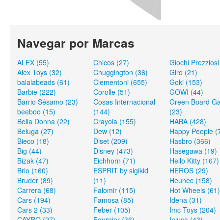
Navegar por Marcas
ALEX (55)
Chicos (27)
Giochi Prezziosi
Alex Toys (32)
Chuggington (36)
Giro (21)
balalabeads (61)
Clementoni (655)
Goki (153)
Barbie (222)
Corolle (51)
GOWI (44)
Barrio Sésamo (23)
Cosas Internacional
Green Board G
beeboo (15)
(144)
(23)
Bella Donna (22)
Crayola (155)
HABA (428)
Beluga (27)
Dew (12)
Happy People (
Bieco (18)
Diset (209)
Hasbro (366)
Big (44)
Disney (473)
Hasegawa (19)
Bizak (47)
Eichhorn (71)
Hello Kitty (167)
Brio (160)
ESPRIT by sigikid
HEROS (29)
Bruder (89)
(11)
Heunec (158)
Carrera (68)
Falomir (115)
Hot Wheels (61)
Cars (194)
Famosa (85)
Idena (31)
Cars 2 (33)
Feber (105)
Imc Toys (204)
CAYRO (27)
Fournier (36)
Injusa (43)