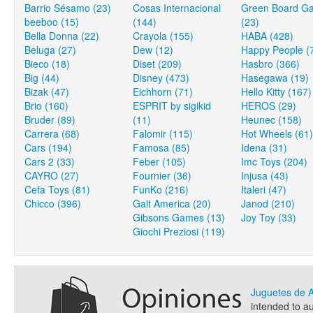
Barrio Sésamo (23)
Cosas Internacional
Green Board G
beeboo (15)
(144)
(23)
Bella Donna (22)
Crayola (155)
HABA (428)
Beluga (27)
Dew (12)
Happy People (
Bieco (18)
Diset (209)
Hasbro (366)
Big (44)
Disney (473)
Hasegawa (19)
Bizak (47)
Eichhorn (71)
Hello Kitty (167)
Brio (160)
ESPRIT by sigikid
HEROS (29)
Bruder (89)
(11)
Heunec (158)
Carrera (68)
Falomir (115)
Hot Wheels (61)
Cars (194)
Famosa (85)
Idena (31)
Cars 2 (33)
Feber (105)
Imc Toys (204)
CAYRO (27)
Fournier (36)
Injusa (43)
Cefa Toys (81)
FunKo (216)
Italeri (47)
Chicco (396)
Galt America (20)
Janod (210)
Gibsons Games (13)
Joy Toy (33)
Giochi Preziosi (119)
Juguetes de
intended to a