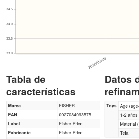
34.5
34.0
33.5
33.0
Tabla de
Datos 
características
refinam
Marca
FISHER
Toys
Age (age
EAN
0027084093575
1-2 años
Label
Fisher Price
Material 
Fabricante
Fisher Price
Tela