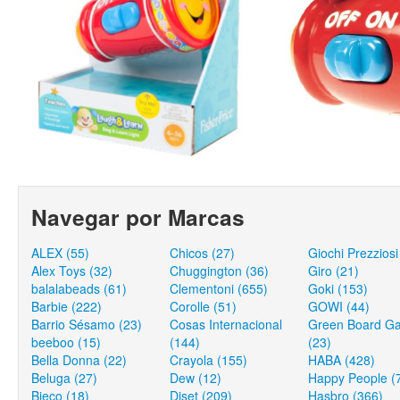
Navegar por Marcas
ALEX (55)
Chicos (27)
Giochi Prezziosi
Alex Toys (32)
Chuggington (36)
Giro (21)
balalabeads (61)
Clementoni (655)
Goki (153)
Barbie (222)
Corolle (51)
GOWI (44)
Barrio Sésamo (23)
Cosas Internacional
Green Board G
beeboo (15)
(144)
(23)
Bella Donna (22)
Crayola (155)
HABA (428)
Beluga (27)
Dew (12)
Happy People (
Bieco (18)
Diset (209)
Hasbro (366)