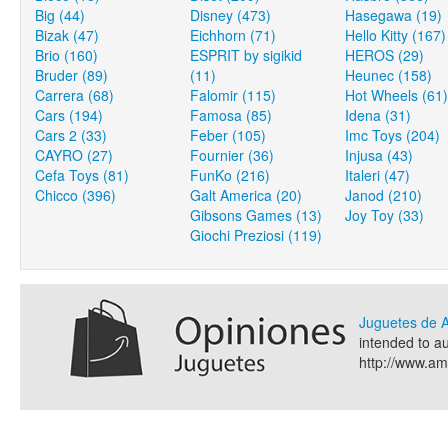
Big (44)
Disney (473)
Hasegawa (19)
Bizak (47)
Eichhorn (71)
Hello Kitty (167)
Brio (160)
ESPRIT by sigikid
HEROS (29)
Bruder (89)
(11)
Heunec (158)
Carrera (68)
Falomir (115)
Hot Wheels (61)
Cars (194)
Famosa (85)
Idena (31)
Cars 2 (33)
Feber (105)
Imc Toys (204)
CAYRO (27)
Fournier (36)
Injusa (43)
Cefa Toys (81)
FunKo (216)
Italeri (47)
Chicco (396)
Galt America (20)
Janod (210)
Gibsons Games (13)
Joy Toy (33)
Giochi Preziosi (119)
Juguetes de
intended to a
http://www.a