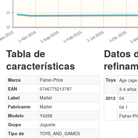
15
10
Tabla de
Datos 
características
refinam
Marca
Fisher-Price
Toys
Age (age
EAN
0746775213787
3-4 años
Label
Mattel
2012
04
Fabricante
Mattel
04 1
Modelo
Y4268
Fisher-Pr
Grupo
Juguete
Tipo de
TOYS_AND_GAMES