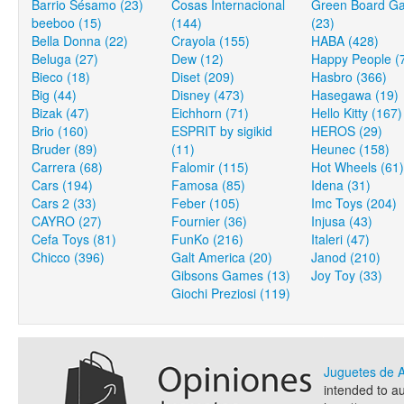
Barrio Sésamo (23)
Cosas Internacional
Green Board G
beeboo (15)
(144)
(23)
Bella Donna (22)
Crayola (155)
HABA (428)
Beluga (27)
Dew (12)
Happy People (
Bieco (18)
Diset (209)
Hasbro (366)
Big (44)
Disney (473)
Hasegawa (19)
Bizak (47)
Eichhorn (71)
Hello Kitty (167)
Brio (160)
ESPRIT by sigikid
HEROS (29)
Bruder (89)
(11)
Heunec (158)
Carrera (68)
Falomir (115)
Hot Wheels (61)
Cars (194)
Famosa (85)
Idena (31)
Cars 2 (33)
Feber (105)
Imc Toys (204)
CAYRO (27)
Fournier (36)
Injusa (43)
Cefa Toys (81)
FunKo (216)
Italeri (47)
Chicco (396)
Galt America (20)
Janod (210)
Gibsons Games (13)
Joy Toy (33)
Giochi Preziosi (119)
Juguetes de
intended to a