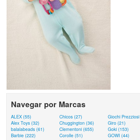
Navegar por Marcas
ALEX (55)
Chicos (27)
Giochi Prezziosi
Alex Toys (32)
Chuggington (36)
Giro (21)
balalabeads (61)
Clementoni (655)
Goki (153)
Barbie (222)
Corolle (51)
GOWI (44)