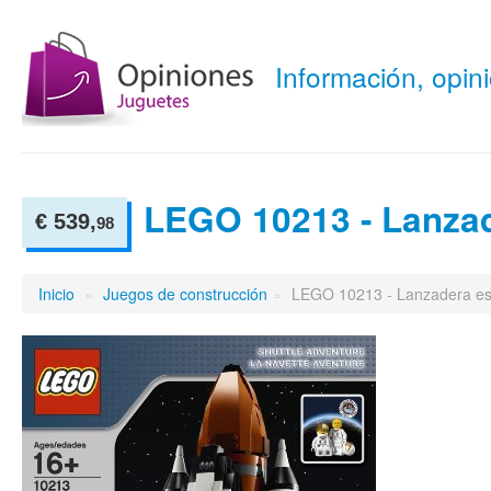
Información, opi
LEGO 10213 - Lanzad
€ 539,
98
Inicio
»
Juegos de construcción
»
LEGO 10213 - Lanzadera es