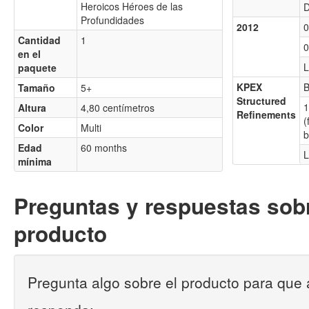
Heroicos Héroes de las
Profundidades
2012
0
Cantidad
1
0
en el
paquete
KPEX
B
Tamaño
5+
Structured
1
Altura
4,80 centímetros
Refinements
(
Color
Multi
b
Edad
60 months
L
mínima
Preguntas y respuestas sobr
producto
Pregunta algo sobre el producto para que 