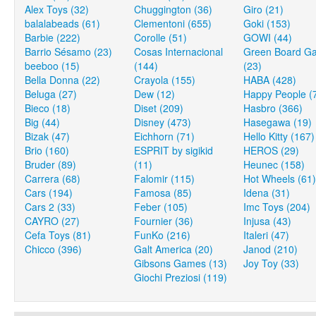
Alex Toys (32)
Chuggington (36)
Giro (21)
balalabeads (61)
Clementoni (655)
Goki (153)
Barbie (222)
Corolle (51)
GOWI (44)
Barrio Sésamo (23)
Cosas Internacional
Green Board G
beeboo (15)
(144)
(23)
Bella Donna (22)
Crayola (155)
HABA (428)
Beluga (27)
Dew (12)
Happy People (
Bieco (18)
Diset (209)
Hasbro (366)
Big (44)
Disney (473)
Hasegawa (19)
Bizak (47)
Eichhorn (71)
Hello Kitty (167)
Brio (160)
ESPRIT by sigikid
HEROS (29)
Bruder (89)
(11)
Heunec (158)
Carrera (68)
Falomir (115)
Hot Wheels (61)
Cars (194)
Famosa (85)
Idena (31)
Cars 2 (33)
Feber (105)
Imc Toys (204)
CAYRO (27)
Fournier (36)
Injusa (43)
Cefa Toys (81)
FunKo (216)
Italeri (47)
Chicco (396)
Galt America (20)
Janod (210)
Gibsons Games (13)
Joy Toy (33)
Giochi Preziosi (119)