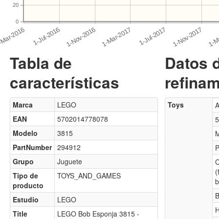
20
0
Tabla de
Datos 
características
refinam
Marca
LEGO
Toys
A
EAN
5702014778078
5
Modelo
3815
M
PartNumber
294912
P
Grupo
Juguete
C
(
Tipo de
TOYS_AND_GAMES
b
producto
B
Estudio
LEGO
H
Title
LEGO Bob Esponja 3815 -