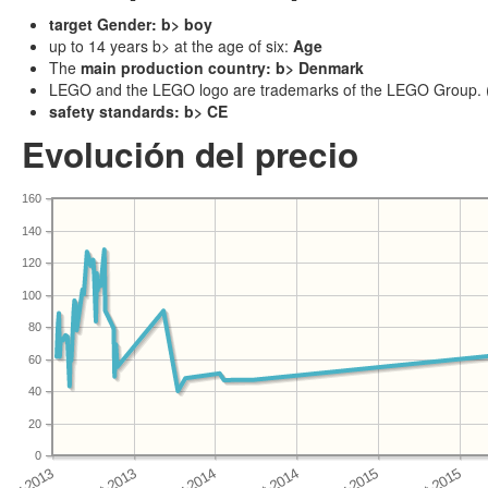
target Gender: b> boy
up to 14 years b> at the age of six:
Age
The
main production country: b> Denmark
LEGO and the LEGO logo are trademarks of the LEGO Group.
safety standards: b> CE
Evolución del precio
160
140
120
100
80
60
40
20
0