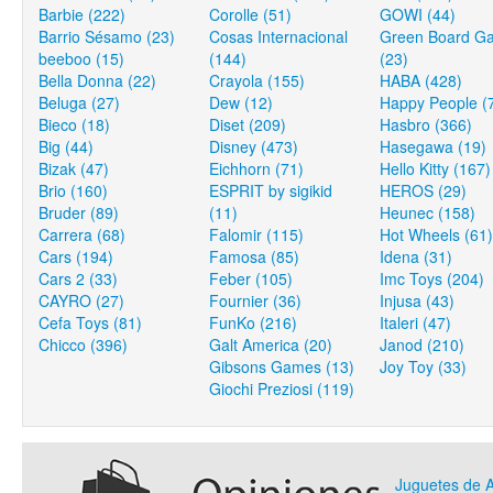
Barbie (222)
Corolle (51)
GOWI (44)
Barrio Sésamo (23)
Cosas Internacional
Green Board G
beeboo (15)
(144)
(23)
Bella Donna (22)
Crayola (155)
HABA (428)
Beluga (27)
Dew (12)
Happy People (
Bieco (18)
Diset (209)
Hasbro (366)
Big (44)
Disney (473)
Hasegawa (19)
Bizak (47)
Eichhorn (71)
Hello Kitty (167)
Brio (160)
ESPRIT by sigikid
HEROS (29)
Bruder (89)
(11)
Heunec (158)
Carrera (68)
Falomir (115)
Hot Wheels (61)
Cars (194)
Famosa (85)
Idena (31)
Cars 2 (33)
Feber (105)
Imc Toys (204)
CAYRO (27)
Fournier (36)
Injusa (43)
Cefa Toys (81)
FunKo (216)
Italeri (47)
Chicco (396)
Galt America (20)
Janod (210)
Gibsons Games (13)
Joy Toy (33)
Giochi Preziosi (119)
Juguetes de