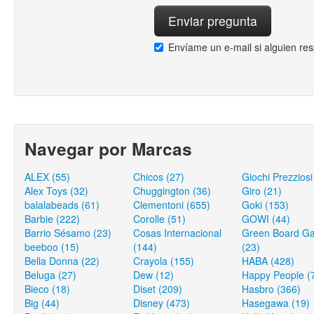
Envíame un e-mail si alguien re
Navegar por Marcas
ALEX (55)
Chicos (27)
Giochi Prezziosi
Alex Toys (32)
Chuggington (36)
Giro (21)
balalabeads (61)
Clementoni (655)
Goki (153)
Barbie (222)
Corolle (51)
GOWI (44)
Barrio Sésamo (23)
Cosas Internacional
Green Board G
beeboo (15)
(144)
(23)
Bella Donna (22)
Crayola (155)
HABA (428)
Beluga (27)
Dew (12)
Happy People (
Bieco (18)
Diset (209)
Hasbro (366)
Big (44)
Disney (473)
Hasegawa (19)