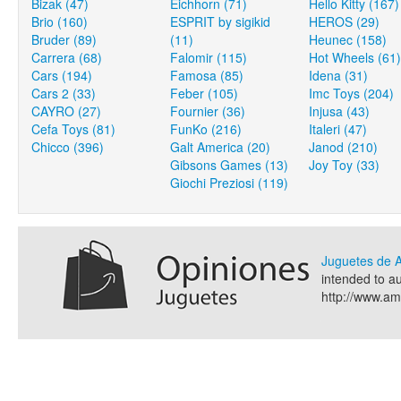
Bizak (47)
Eichhorn (71)
Hello Kitty (167)
Brio (160)
ESPRIT by sigikid
HEROS (29)
Bruder (89)
(11)
Heunec (158)
Carrera (68)
Falomir (115)
Hot Wheels (61)
Cars (194)
Famosa (85)
Idena (31)
Cars 2 (33)
Feber (105)
Imc Toys (204)
CAYRO (27)
Fournier (36)
Injusa (43)
Cefa Toys (81)
FunKo (216)
Italeri (47)
Chicco (396)
Galt America (20)
Janod (210)
Gibsons Games (13)
Joy Toy (33)
Giochi Preziosi (119)
Juguetes de
intended to a
http://www.a