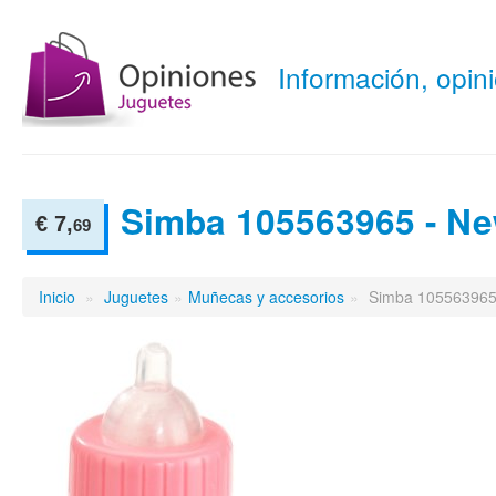
Información, opi
Simba 105563965 - N
€ 7,
69
Inicio
»
Juguetes
»
Muñecas y accesorios
»
Simba 105563965 