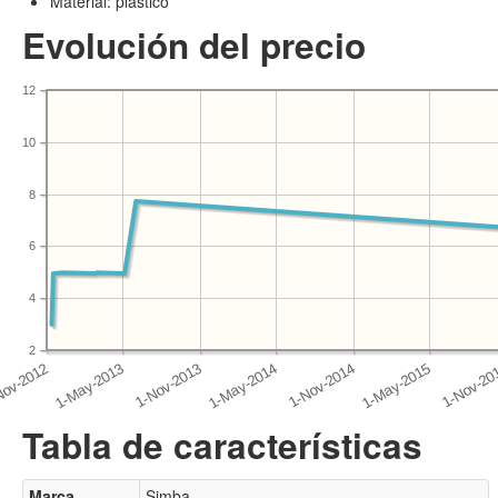
Material: plástico
Evolución del precio
12
10
8
6
4
2
Tabla de características
Marca
Simba