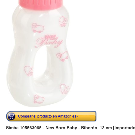
Comprar el producto en Amazon.es»
Simba 105563965 - New Born Baby - Biberón, 13 cm [Importad