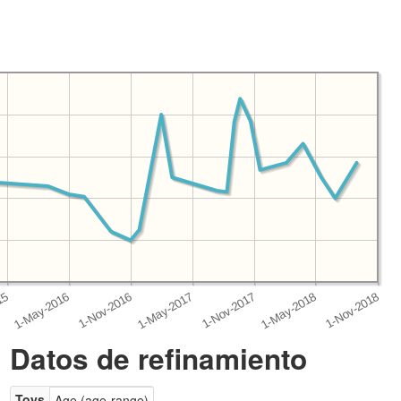
Datos de refinamiento
Toys
Age (age-range)