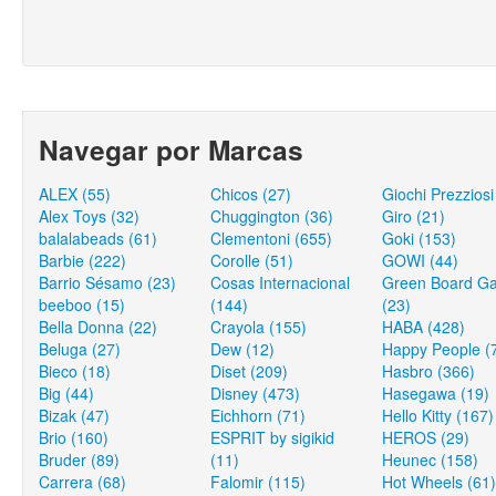
Navegar por Marcas
ALEX (55)
Chicos (27)
Giochi Prezziosi
Alex Toys (32)
Chuggington (36)
Giro (21)
balalabeads (61)
Clementoni (655)
Goki (153)
Barbie (222)
Corolle (51)
GOWI (44)
Barrio Sésamo (23)
Cosas Internacional
Green Board G
beeboo (15)
(144)
(23)
Bella Donna (22)
Crayola (155)
HABA (428)
Beluga (27)
Dew (12)
Happy People (
Bieco (18)
Diset (209)
Hasbro (366)
Big (44)
Disney (473)
Hasegawa (19)
Bizak (47)
Eichhorn (71)
Hello Kitty (167)
Brio (160)
ESPRIT by sigikid
HEROS (29)
Bruder (89)
(11)
Heunec (158)
Carrera (68)
Falomir (115)
Hot Wheels (61)