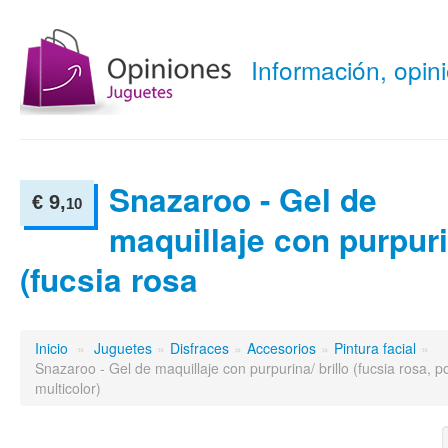
Información, opi
Snazaroo - Gel de
€ 9,
10
maquillaje con purpurin
(fucsia rosa
Inicio
»
Juguetes
»
Disfraces
»
Accesorios
»
Pintura facial
»
Snazaroo - Gel de maquillaje con purpurina/ brillo (fucsia rosa, po
multicolor)