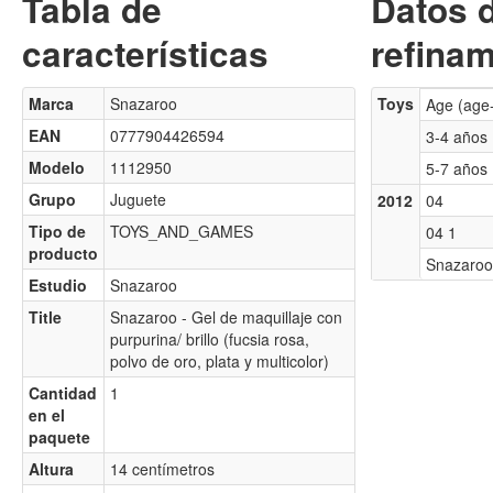
Tabla de
Datos 
características
refinam
Marca
Snazaroo
Toys
Age (age
EAN
0777904426594
3-4 años
Modelo
1112950
5-7 años
Grupo
Juguete
2012
04
Tipo de
TOYS_AND_GAMES
04 1
producto
Snazaroo
Estudio
Snazaroo
Title
Snazaroo - Gel de maquillaje con
purpurina/ brillo (fucsia rosa,
polvo de oro, plata y multicolor)
Cantidad
1
en el
paquete
Altura
14 centímetros