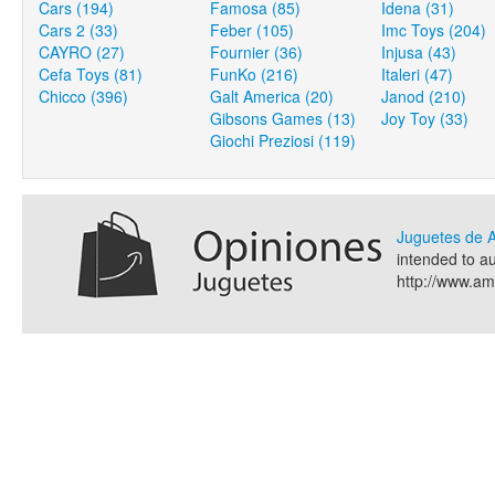
Cars (194)
Famosa (85)
Idena (31)
Cars 2 (33)
Feber (105)
Imc Toys (204)
CAYRO (27)
Fournier (36)
Injusa (43)
Cefa Toys (81)
FunKo (216)
Italeri (47)
Chicco (396)
Galt America (20)
Janod (210)
Gibsons Games (13)
Joy Toy (33)
Giochi Preziosi (119)
Juguetes de
intended to a
http://www.a