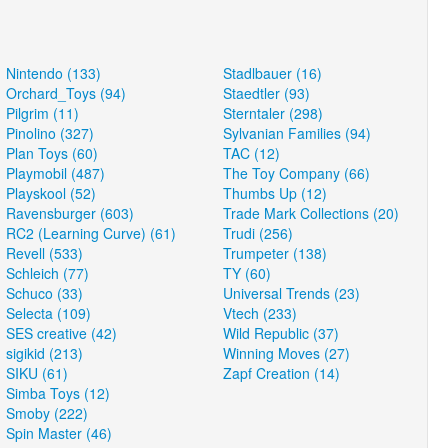
Nintendo (133)
Stadlbauer (16)
Orchard_Toys (94)
Staedtler (93)
Pilgrim (11)
Sterntaler (298)
Pinolino (327)
Sylvanian Families (94)
Plan Toys (60)
TAC (12)
Playmobil (487)
The Toy Company (66)
Playskool (52)
Thumbs Up (12)
Ravensburger (603)
Trade Mark Collections (20)
RC2 (Learning Curve) (61)
Trudi (256)
Revell (533)
Trumpeter (138)
Schleich (77)
TY (60)
Schuco (33)
Universal Trends (23)
Selecta (109)
Vtech (233)
SES creative (42)
Wild Republic (37)
sigikid (213)
Winning Moves (27)
SIKU (61)
Zapf Creation (14)
Simba Toys (12)
Smoby (222)
Spin Master (46)