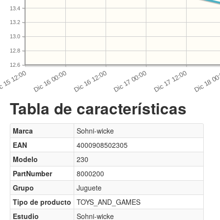
13.4
13.2
13.0
12.8
12.6
Tabla de características
Marca
Sohni-wicke
EAN
4000908502305
Modelo
230
PartNumber
8000200
Grupo
Juguete
Tipo de producto
TOYS_AND_GAMES
Estudio
Sohni-wicke