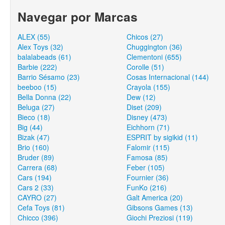
Navegar por Marcas
ALEX (55)
Chicos (27)
Alex Toys (32)
Chuggington (36)
balalabeads (61)
Clementoni (655)
Barbie (222)
Corolle (51)
Barrio Sésamo (23)
Cosas Internacional (144)
beeboo (15)
Crayola (155)
Bella Donna (22)
Dew (12)
Beluga (27)
Diset (209)
Bieco (18)
Disney (473)
Big (44)
Eichhorn (71)
Bizak (47)
ESPRIT by sigikid (11)
Brio (160)
Falomir (115)
Bruder (89)
Famosa (85)
Carrera (68)
Feber (105)
Cars (194)
Fournier (36)
Cars 2 (33)
FunKo (216)
CAYRO (27)
Galt America (20)
Cefa Toys (81)
Gibsons Games (13)
Chicco (396)
Giochi Preziosi (119)