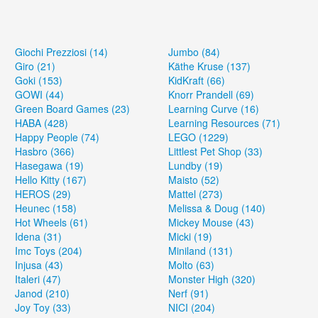
Giochi Prezziosi (14)
Jumbo (84)
Giro (21)
Käthe Kruse (137)
Goki (153)
KidKraft (66)
GOWI (44)
Knorr Prandell (69)
Green Board Games (23)
Learning Curve (16)
HABA (428)
Learning Resources (71)
Happy People (74)
LEGO (1229)
Hasbro (366)
Littlest Pet Shop (33)
Hasegawa (19)
Lundby (19)
Hello Kitty (167)
Maisto (52)
HEROS (29)
Mattel (273)
Heunec (158)
Melissa & Doug (140)
Hot Wheels (61)
Mickey Mouse (43)
Idena (31)
Micki (19)
Imc Toys (204)
Miniland (131)
Injusa (43)
Molto (63)
Italeri (47)
Monster High (320)
Janod (210)
Nerf (91)
Joy Toy (33)
NICI (204)