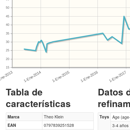
50
45
40
35
30
25
20
15
Tabla de
Datos 
características
refinam
Marca
Theo Klein
Toys
Age (age
EAN
0797839251528
3-4 años