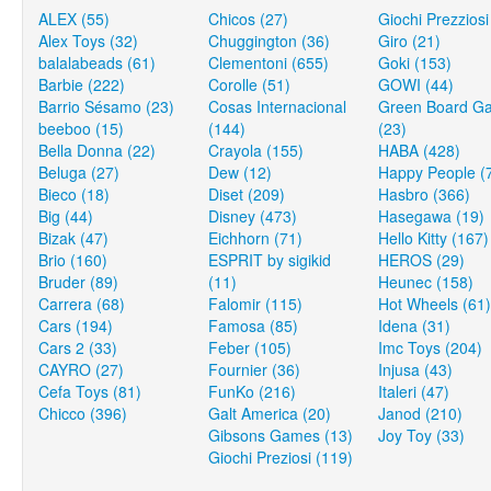
ALEX (55)
Chicos (27)
Giochi Prezziosi
Alex Toys (32)
Chuggington (36)
Giro (21)
balalabeads (61)
Clementoni (655)
Goki (153)
Barbie (222)
Corolle (51)
GOWI (44)
Barrio Sésamo (23)
Cosas Internacional
Green Board G
beeboo (15)
(144)
(23)
Bella Donna (22)
Crayola (155)
HABA (428)
Beluga (27)
Dew (12)
Happy People (
Bieco (18)
Diset (209)
Hasbro (366)
Big (44)
Disney (473)
Hasegawa (19)
Bizak (47)
Eichhorn (71)
Hello Kitty (167)
Brio (160)
ESPRIT by sigikid
HEROS (29)
Bruder (89)
(11)
Heunec (158)
Carrera (68)
Falomir (115)
Hot Wheels (61)
Cars (194)
Famosa (85)
Idena (31)
Cars 2 (33)
Feber (105)
Imc Toys (204)
CAYRO (27)
Fournier (36)
Injusa (43)
Cefa Toys (81)
FunKo (216)
Italeri (47)
Chicco (396)
Galt America (20)
Janod (210)
Gibsons Games (13)
Joy Toy (33)
Giochi Preziosi (119)