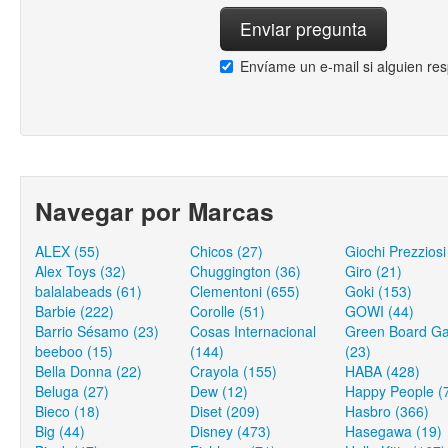
Envíame un e-mail si alguien re
Navegar por Marcas
ALEX (55)
Chicos (27)
Giochi Prezziosi
Alex Toys (32)
Chuggington (36)
Giro (21)
balalabeads (61)
Clementoni (655)
Goki (153)
Barbie (222)
Corolle (51)
GOWI (44)
Barrio Sésamo (23)
Cosas Internacional
Green Board G
beeboo (15)
(144)
(23)
Bella Donna (22)
Crayola (155)
HABA (428)
Beluga (27)
Dew (12)
Happy People (
Bieco (18)
Diset (209)
Hasbro (366)
Big (44)
Disney (473)
Hasegawa (19)