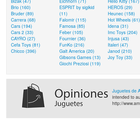
Bizak (47)
Eichhorn (71)
Hello Kitty (167)
Brio (160)
ESPRIT by sigikid
HEROS (29)
Bruder (89)
(11)
Heunec (158)
Carrera (68)
Falomir (115)
Hot Wheels (61)
Cars (194)
Famosa (85)
Idena (31)
Cars 2 (33)
Feber (105)
Imc Toys (204)
CAYRO (27)
Fournier (36)
Injusa (43)
Cefa Toys (81)
FunKo (216)
Italeri (47)
Chicco (396)
Galt America (20)
Janod (210)
Gibsons Games (13)
Joy Toy (33)
Giochi Preziosi (119)
Juguetes de
intended to a
http://www.a