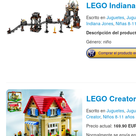
LEGO Indiana
Escrito en
Juguetes
,
Jugu
Indiana Jones
,
Niñas 8-1
Descripción del produc
Género: niño
Comprar el producto 
LEGO Creator
Escrito en
Juguetes
,
Jugu
Creator
,
Niños 8-11 años
Precio actual:
169.90 EU
Normalmente se envía en e