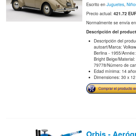
Escrito en
Juguetes
,
Niño
Precio actual:
421.72 EU
Normalmente se envía en e
Descripción del produc
Descripción del produ
autoart/Marca: Volksw
Berlina - 1955/Année:
Bright Beige/Material:
79778/Número de carre
Edad mínima: 14 año
Dimensiones: 30 x 12
Comprar el producto 
Orbis - Aerógr