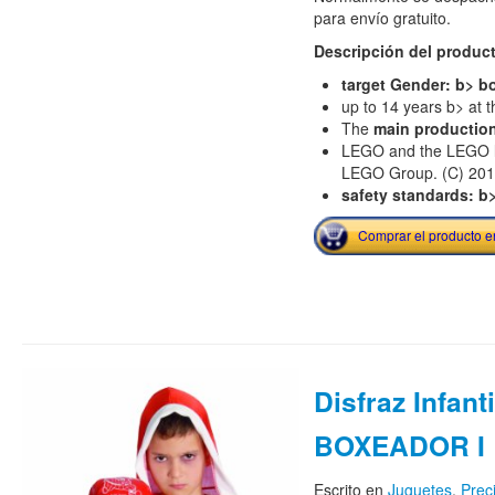
para envío gratuito.
Descripción del produc
target Gender: b> b
up to 14 years b> at t
The
main productio
LEGO and the LEGO lo
LEGO Group. (C) 20
safety standards: b
Comprar el producto 
Disfraz Infant
BOXEADOR I
Escrito en
Juguetes
,
Prec