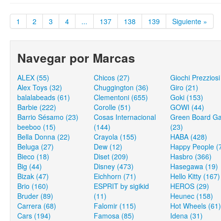
1
2
3
4
...
137
138
139
Siguiente »
Navegar por Marcas
ALEX (55)
Chicos (27)
Giochi Prezziosi
Alex Toys (32)
Chuggington (36)
Giro (21)
balalabeads (61)
Clementoni (655)
Goki (153)
Barbie (222)
Corolle (51)
GOWI (44)
Barrio Sésamo (23)
Cosas Internacional
Green Board G
beeboo (15)
(144)
(23)
Bella Donna (22)
Crayola (155)
HABA (428)
Beluga (27)
Dew (12)
Happy People (
Bieco (18)
Diset (209)
Hasbro (366)
Big (44)
Disney (473)
Hasegawa (19)
Bizak (47)
Eichhorn (71)
Hello Kitty (167)
Brio (160)
ESPRIT by sigikid
HEROS (29)
Bruder (89)
(11)
Heunec (158)
Carrera (68)
Falomir (115)
Hot Wheels (61)
Cars (194)
Famosa (85)
Idena (31)