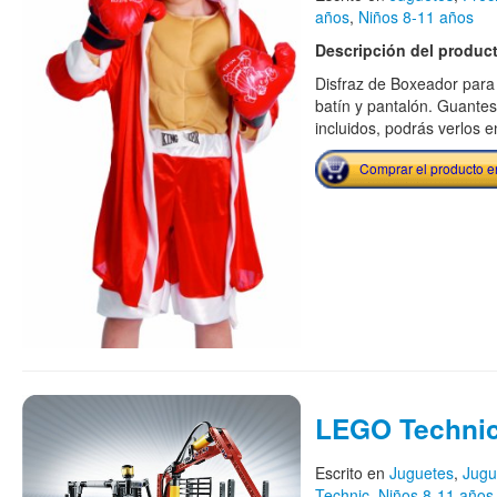
años
,
Niños 8-11 años
Descripción del produc
Disfraz de Boxeador para n
batín y pantalón. Guant
incluidos, podrás verlos e
Comprar el producto 
LEGO Technic
Escrito en
Juguetes
,
Jugu
Technic
,
Niños 8-11 años