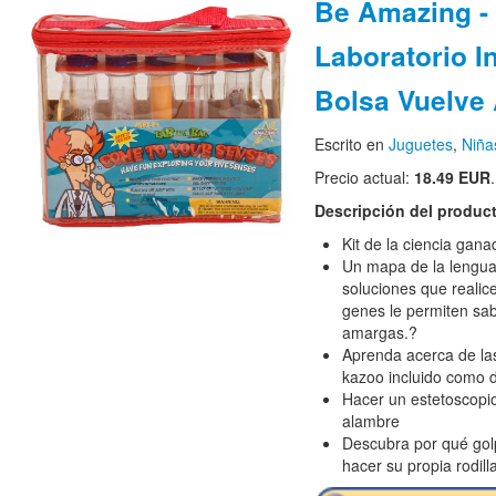
Be Amazing -
Laboratorio I
Bolsa Vuelve
Escrito en
Juguetes
,
Niña
Precio actual:
18.49 EUR
.
Descripción del produc
Kit de la ciencia gan
Un mapa de la lengua
soluciones que realic
genes le permiten sab
amargas.?
Aprenda acerca de la
kazoo incluido como di
Hacer un estetoscopi
alambre
Descubra por qué golp
hacer su propia rodill