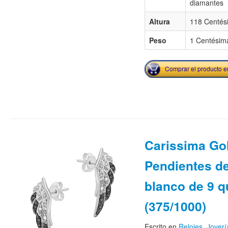
diamantes
Altura
118 Centés
Peso
1 Centésima
Comprar el producto 
Carissima Go
Pendientes de
blanco de 9 q
(375/1000)
Escrito en
Relojes
,
Joyerí