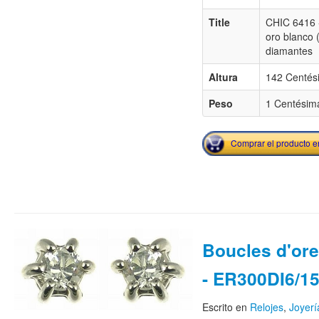
Title
CHIC 6416 -
oro blanco 
diamantes
Altura
142 Centés
Peso
1 Centésima
Comprar el producto 
Boucles d'orei
- ER300DI6/1
Escrito en
Relojes
,
Joyerí