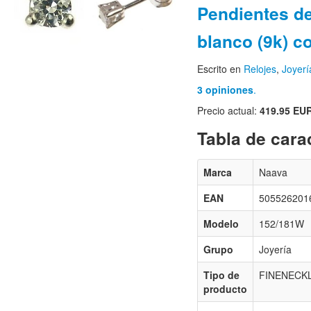
Pendientes de
blanco (9k) c
Escrito en
Relojes
,
Joyerí
3 opiniones
.
Precio actual:
419.95 EU
Tabla de carac
Marca
Naava
EAN
505526201
Modelo
152/181W
Grupo
Joyería
Tipo de
FINENECK
producto