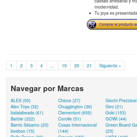
calidad artesanal y ma
modernidad.
Tu joya es presentada
Comprar el producto 
1
2
3
4
...
19
20
21
Siguiente »
Navegar por Marcas
ALEX (55)
Chicos (27)
Giochi Prezziosi
Alex Toys (32)
Chuggington (36)
Giro (21)
balalabeads (61)
Clementoni (655)
Goki (153)
Barbie (222)
Corolle (51)
GOWI (44)
Barrio Sésamo (23)
Cosas Internacional
Green Board G
beeboo (15)
(144)
(23)