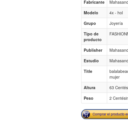
Fabricante
Mahasandh
Modelo
4x - hol
Grupo
Joyería
Tipo de
FASHION
producto
Publisher
Mahasandh
Estudio
Mahasandh
Title
balalabead
mujer
Altura
63 Centés
Peso
2 Centési
Comprar el producto 