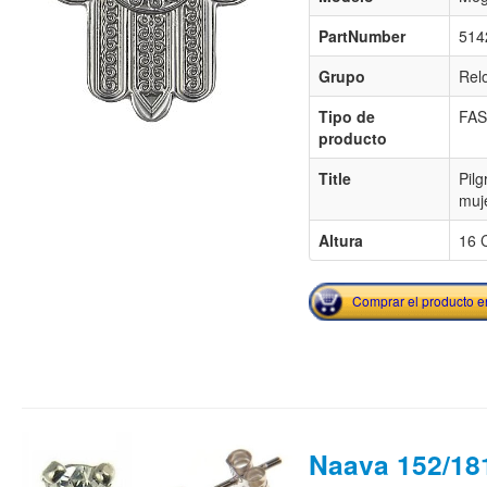
PartNumber
514
Grupo
Rel
Tipo de
FA
producto
Title
Pilg
muj
Altura
16 
Comprar el producto 
Naava 152/18