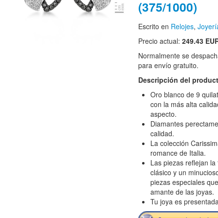
(375/1000)
Escrito en
Relojes
,
Joyerí
Precio actual:
249.43 EU
Normalmente se despacha
para envío gratuito.
Descripción del produc
Oro blanco de 9 quil
con la más alta calidad
aspecto.
Diamantes perectament
calidad.
La colección Carissim
romance de Italia.
Las piezas reflejan la 
clásico y un minucios
piezas especiales que
amante de las joyas.
Tu joya es presentada