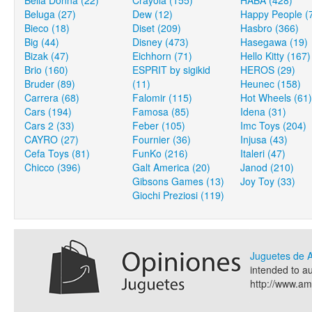
Bella Donna (22)
Crayola (155)
HABA (428)
Beluga (27)
Dew (12)
Happy People (
Bieco (18)
Diset (209)
Hasbro (366)
Big (44)
Disney (473)
Hasegawa (19)
Bizak (47)
Eichhorn (71)
Hello Kitty (167)
Brio (160)
ESPRIT by sigikid
HEROS (29)
Bruder (89)
(11)
Heunec (158)
Carrera (68)
Falomir (115)
Hot Wheels (61)
Cars (194)
Famosa (85)
Idena (31)
Cars 2 (33)
Feber (105)
Imc Toys (204)
CAYRO (27)
Fournier (36)
Injusa (43)
Cefa Toys (81)
FunKo (216)
Italeri (47)
Chicco (396)
Galt America (20)
Janod (210)
Gibsons Games (13)
Joy Toy (33)
Giochi Preziosi (119)
Juguetes de
intended to a
http://www.a