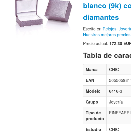
blanco (9k) c
diamantes
Escrito en
Relojes
,
Joyerí
Nuestros mejores precios
Precio actual:
172.30 EU
Tabla de carac
Marca
CHIC
EAN
505505981
Modelo
6416-3
Grupo
Joyería
Tipo de
FINEEARR
producto
Estudio
CHIC