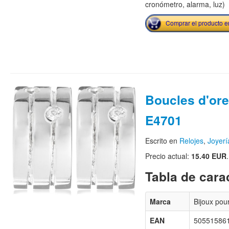
cronómetro, alarma, luz)
Comprar el producto 
Boucles d'orei
E4701
Escrito en
Relojes
,
Joyerí
Precio actual:
15.40 EUR
.
Tabla de carac
Marca
Bijoux pou
EAN
50551586