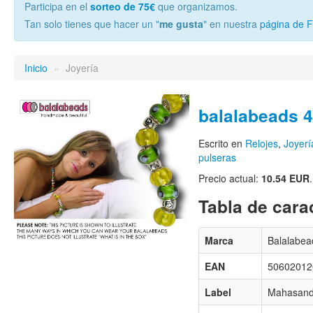
Participa en el
sorteo de 75€
que organizamos.
Tan solo tienes que hacer un "
me gusta
" en nuestra
página de 
Inicio
»
Joyería
balalabeads 4
Escrito en
Relojes
,
Joyerí
pulseras
Precio actual:
10.54 EUR
.
Tabla de carac
Marca
Balalabea
EAN
50602012
Label
Mahasandh