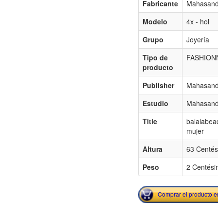
Fabricante
Mahasandh
Modelo
4x - hol
Grupo
Joyería
Tipo de
FASHION
producto
Publisher
Mahasandh
Estudio
Mahasandh
Title
balalabead
mujer
Altura
63 Centés
Peso
2 Centési
Comprar el producto 