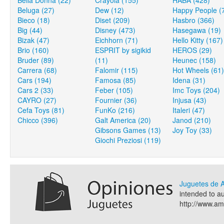
Bella Donna (22)
Crayola (155)
HABA (428)
Beluga (27)
Dew (12)
Happy People (
Bieco (18)
Diset (209)
Hasbro (366)
Big (44)
Disney (473)
Hasegawa (19)
Bizak (47)
Eichhorn (71)
Hello Kitty (167)
Brio (160)
ESPRIT by sigikid
HEROS (29)
Bruder (89)
(11)
Heunec (158)
Carrera (68)
Falomir (115)
Hot Wheels (61)
Cars (194)
Famosa (85)
Idena (31)
Cars 2 (33)
Feber (105)
Imc Toys (204)
CAYRO (27)
Fournier (36)
Injusa (43)
Cefa Toys (81)
FunKo (216)
Italeri (47)
Chicco (396)
Galt America (20)
Janod (210)
Gibsons Games (13)
Joy Toy (33)
Giochi Preziosi (119)
Juguetes de
intended to a
http://www.a