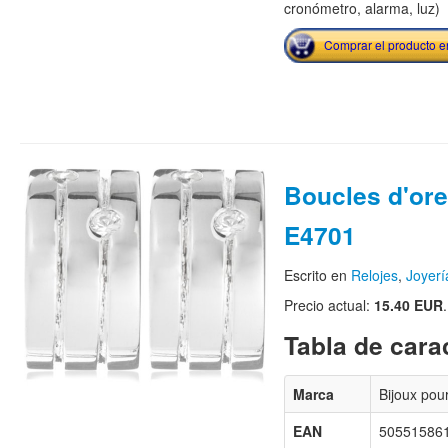
cronómetro, alarma, luz)
Comprar el producto 
Boucles d'orei
E4701
Escrito en
Relojes
,
Joyerí
Precio actual:
15.40 EUR
.
Tabla de carac
Marca
Bijoux pou
EAN
50551586