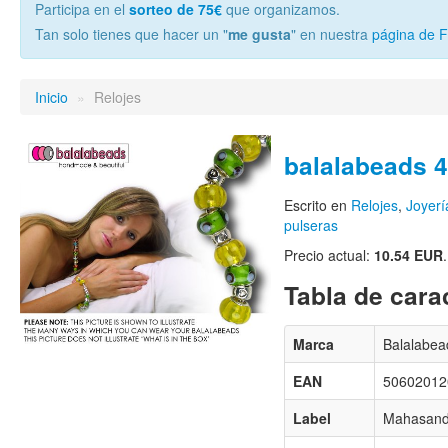
Participa en el
sorteo de 75€
que organizamos.
Tan solo tienes que hacer un "
me gusta
" en nuestra
página de 
Inicio
»
Relojes
balalabeads 4
Escrito en
Relojes
,
Joyerí
pulseras
Precio actual:
10.54 EUR
.
Tabla de carac
Marca
Balalabea
EAN
50602012
Label
Mahasandh