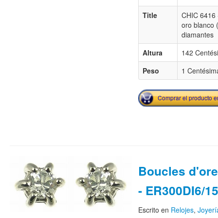
Title
CHIC 6416 -
oro blanco 
diamantes
Altura
142 Centés
Peso
1 Centésima
Comprar el producto 
Boucles d'orei
- ER300DI6/1
Escrito en
Relojes
,
Joyerí