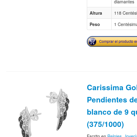
diamantes
Altura
118 Centés
Peso
1 Centésima
Comprar el producto 
Carissima Go
Pendientes de
blanco de 9 q
(375/1000)
Escrito en
Relojes
,
Joyerí