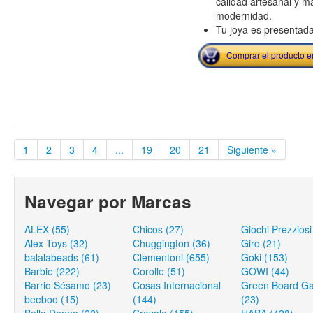
calidad artesanal y ma
modernidad.
Tu joya es presentada
Comprar el producto 
1
2
3
4
...
19
20
21
Siguiente »
Navegar por Marcas
ALEX (55)
Chicos (27)
Giochi Prezziosi
Alex Toys (32)
Chuggington (36)
Giro (21)
balalabeads (61)
Clementoni (655)
Goki (153)
Barbie (222)
Corolle (51)
GOWI (44)
Barrio Sésamo (23)
Cosas Internacional
Green Board G
beeboo (15)
(144)
(23)