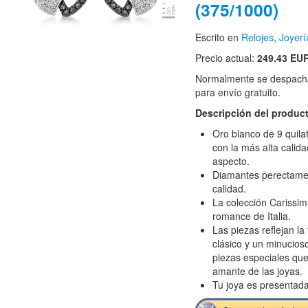
(375/1000)
Escrito en
Relojes
,
Joyerí
Precio actual:
249.43 EU
Normalmente se despacha
para envío gratuito.
Descripción del produc
Oro blanco de 9 quil
con la más alta calidad
aspecto.
Diamantes perectament
calidad.
La colección Carissim
romance de Italia.
Las piezas reflejan la 
clásico y un minucios
piezas especiales que
amante de las joyas.
Tu joya es presentada