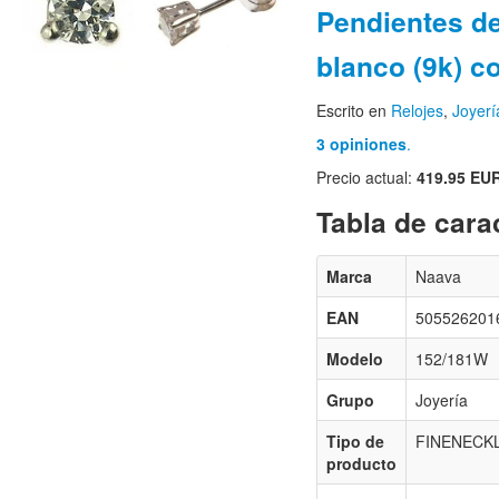
Pendientes de
blanco (9k) c
Escrito en
Relojes
,
Joyerí
3 opiniones
.
Precio actual:
419.95 EU
Tabla de carac
Marca
Naava
EAN
505526201
Modelo
152/181W
Grupo
Joyería
Tipo de
FINENECK
producto