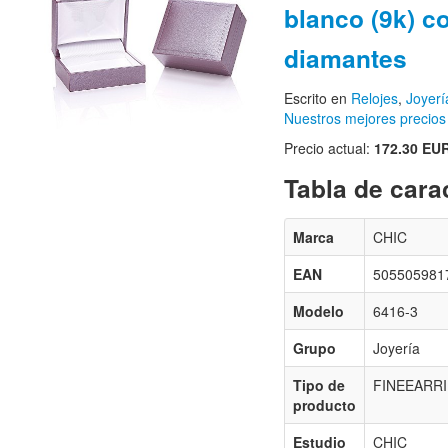
blanco (9k) c
diamantes
Escrito en
Relojes
,
Joyerí
Nuestros mejores precios
Precio actual:
172.30 EU
Tabla de carac
Marca
CHIC
EAN
505505981
Modelo
6416-3
Grupo
Joyería
Tipo de
FINEEARR
producto
Estudio
CHIC