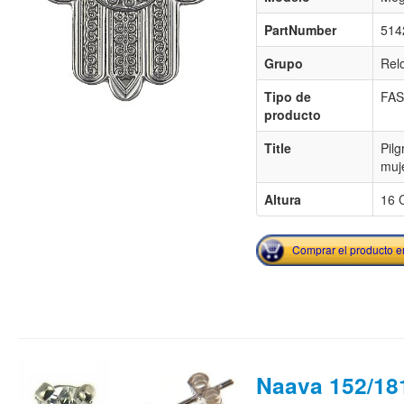
PartNumber
514
Grupo
Rel
Tipo de
FA
producto
Title
Pilg
muj
Altura
16 
Comprar el producto 
Naava 152/18