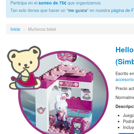
Participa en el
sorteo de 75€
que organizamos.
Tan solo tienes que hacer un "
me gusta
" en nuestra
página de 
Inicio
»
Muñecos bebé
Hello
(Sim
Escrito e
accesorio
Precio ac
Normalmen
Descripc
Juego
Podrá
Inclu