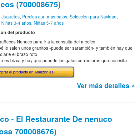
cos (700008675)
n
Juguetes
,
Precios aún más bajos
,
Selección para Navidad
,
,
Niñas 3-4 años
,
Niñas 5-7 años
ión del producto
uñecos Nenuco para ir a la consulta del médico
bé le salen unos granitos -puede ser sarampión- y también hay que
olarle el brazo roto
ña es bizca y hay que ponerle las gafas correctoras que necesita
prar el producto en Amazon.es»
Ver más detalles »
co - El Restaurante De nenuco
osa 700008676)