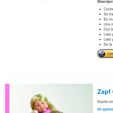
Descripc
Coche
Se tr
Es mu
Una m
Con b
Listo
Listo 
De la
Com
Zapf 
Escrito e
25 opini