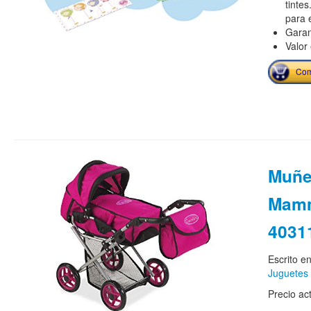
tintes
para 
Garan
Valor
Com
Muñe
Mamm
4031
Escrito e
Juguetes
Precio ac