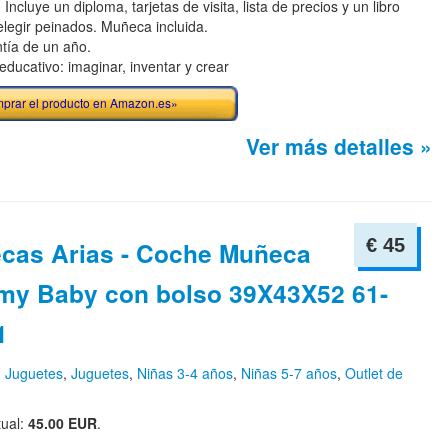
. Incluye un diploma, tarjetas de visita, lista de precios y un libro
elegir peinados. Muñeca incluida.
tía de un año.
 educativo: imaginar, inventar y crear
prar el producto en Amazon.es»
Ver más detalles »
€ 45
cas Arias - Coche Muñeca
y Baby con bolso 39X43X52 61-
1
n
Juguetes
,
Juguetes
,
Niñas 3-4 años
,
Niñas 5-7 años
,
Outlet de
tual:
45.00 EUR
.