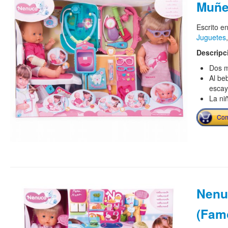
Muñe
Escrito e
Juguetes
Descripc
Dos m
Al be
escay
La ni
Com
Nenu
(Fam