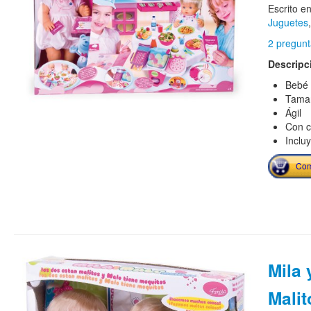
Escrito e
Juguetes
2 pregunt
Descripc
Bebé
Tamañ
Ágil
Con c
Inclu
Com
Mila 
Mali