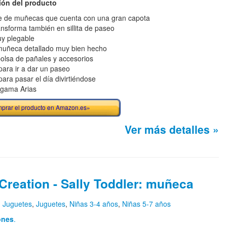
ión del producto
 de muñecas que cuenta con una gran capota
ansforma también en sillita de paseo
y plegable
uñeca detallado muy bien hecho
olsa de pañales y accesorios
 para ir a dar un paseo
para pasar el día divirtiéndose
 gama Arias
prar el producto en Amazon.es»
Ver más detalles »
Creation - Sally Toddler: muñeca
n
Juguetes
,
Juguetes
,
Niñas 3-4 años
,
Niñas 5-7 años
ones
.