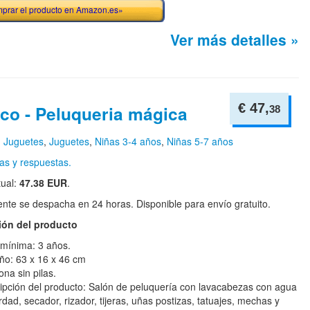
prar el producto en Amazon.es»
Ver más detalles »
€ 47,
co - Peluqueria mágica
38
n
Juguetes
,
Juguetes
,
Niñas 3-4 años
,
Niñas 5-7 años
as y respuestas.
tual:
47.38 EUR
.
te se despacha en 24 horas. Disponible para envío gratuito.
ión del producto
mínima: 3 años.
o: 63 x 16 x 46 cm
ona sin pilas.
ipción del producto: Salón de peluquería con lavacabezas con agua
rdad, secador, rizador, tijeras, uñas postizas, tatuajes, mechas y