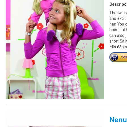
Descripc
The twins
and exciti
hair You c
beautiful 
can also 
short Sall
Fits 63cm
Com
Nenu