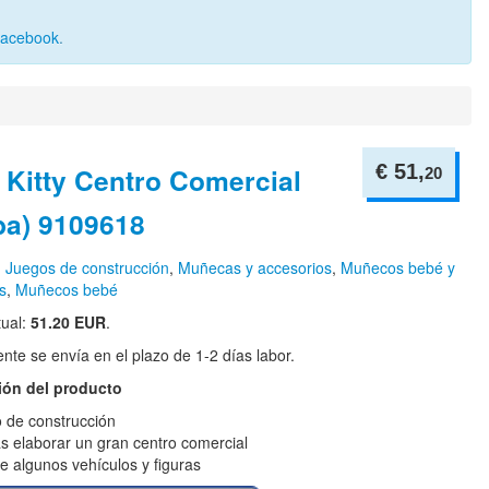
Facebook
.
€ 51,
 Kitty Centro Comercial
20
ba) 9109618
n
Juegos de construcción
,
Muñecas y accesorios
,
Muñecos bebé y
s
,
Muñecos bebé
tual:
51.20 EUR
.
te se envía en el plazo de 1-2 días labor.
ión del producto
 de construcción
s elaborar un gran centro comercial
ye algunos vehículos y figuras