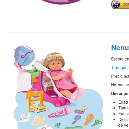
Com
Nenu
Escrito e
1 pregunt
Precio ac
Normalmen
Descripc
Edad 
Tamañ
Funci
Descr
de ve