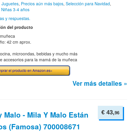
n
Juguetes
,
Precios aún más bajos
,
Selección para Navidad
,
,
Niñas 3-4 años
as y respuestas.
ión del producto
 muñeca
o: 42 cm aprox.
ocina, microondas, bebidas y mucho más
ye accesorios para la mamá de la muñeca
prar el producto en Amazon.es»
Ver más detalles »
€ 43,
y Malo - Mila Y Malo Están
96
tos (Famosa) 700008671