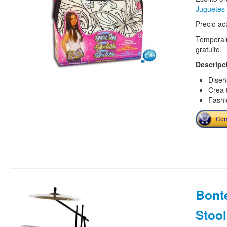
Juguetes
Precio ac
Temporalm
gratuito.
Descripc
Diseñ
Crea t
Fashi
Com
Bont
Stool