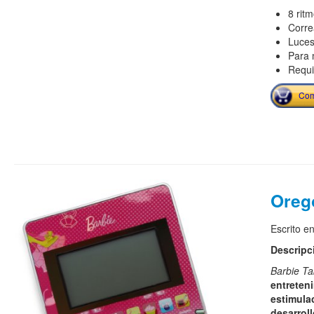
8 rit
Corre
Luces
Para 
Requi
Com
Orego
Escrito e
Descripc
Barbie Ta
entreteni
estimula
desarroll