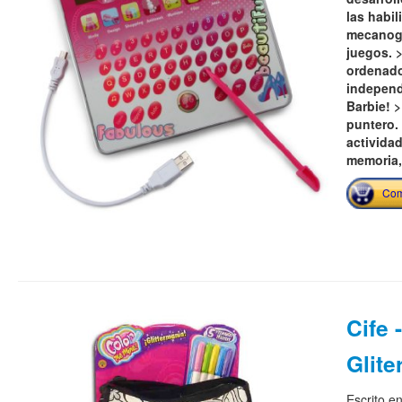
las habi
mecanogra
juegos. >
ordenador
independ
Barbie! 
puntero.
actividad
memoria,
Com
Cife 
Glite
Escrito e