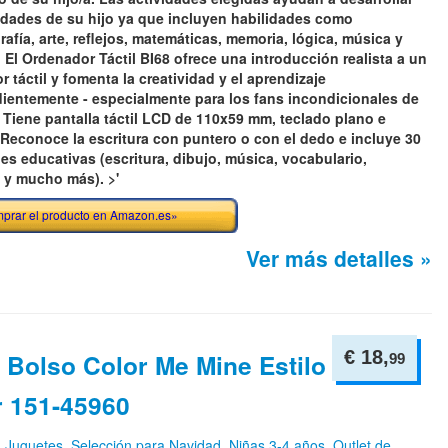
lidades de su hijo ya que incluyen habilidades como
fía, arte, reflejos, matemáticas, memoria, lógica, música y
 El Ordenador Táctil BI68 ofrece una introducción realista a un
 táctil y fomenta la creatividad y el aprendizaje
ientemente - especialmente para los fans incondicionales de
> Tiene pantalla táctil LCD de 110x59 mm, teclado plano e
 Reconoce la escritura con puntero o con el dedo e incluye 30
es educativas (escritura, dibujo, música, vocabulario,
 y mucho más). >'
prar el producto en Amazon.es»
Ver más detalles »
€ 18,
- Bolso Color Me Mine Estilo
99
r 151-45960
n
Juguetes
,
Selección para Navidad
,
Niñas 3-4 años
,
Outlet de