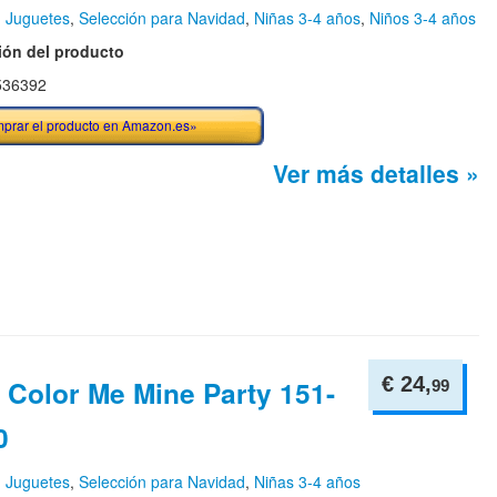
n
Juguetes
,
Selección para Navidad
,
Niñas 3-4 años
,
Niños 3-4 años
ión del producto
536392
prar el producto en Amazon.es»
Ver más detalles »
€ 24,
- Color Me Mine Party 151-
99
0
n
Juguetes
,
Selección para Navidad
,
Niñas 3-4 años