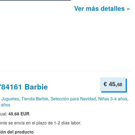
Ver más detalles »
€ 45,
784161 Barbie
68
n
Juguetes
,
Tienda Barbie
,
Selección para Navidad
,
Niñas 3-4 años
,
 años
tual:
45.68 EUR
.
te se envía en el plazo de 1-2 días labor.
ión del producto