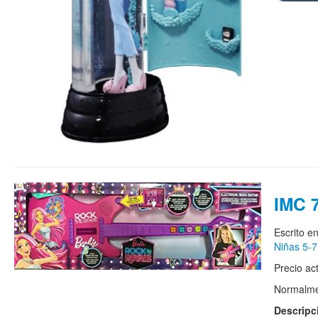
IMC 
Escrito e
Niñas 5-7
Precio ac
Normalmen
Descripc