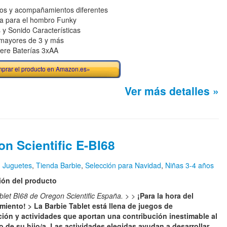
mos y acompañamientos diferentes
a para el hombro Funky
 y Sonido Características
mayores de 3 y más
ere Baterías 3xAA
prar el producto en Amazon.es»
Ver más detalles »
n Scientific E-BI68
n
Juguetes
,
Tienda Barbie
,
Selección para Navidad
,
Niñas 3-4 años
ión del producto
blet BI68 de Oregon Scientific España.
> >
¡Para la hora del
miento! > La Barbie Tablet está llena de juegos de
ción y actividades que aportan una contribución inestimable al
o de su hijo/a. Las actividades elegidas ayudan a desarrollar