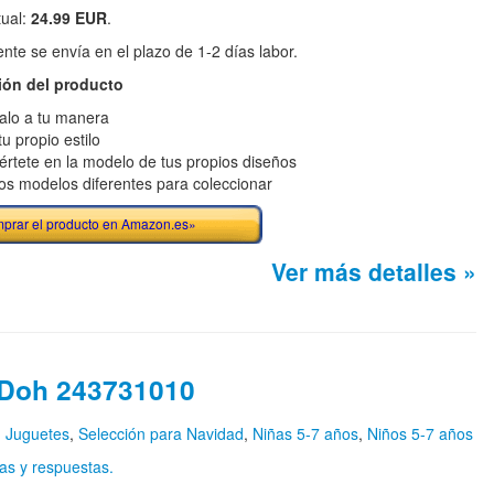
tual:
24.99 EUR
.
te se envía en el plazo de 1-2 días labor.
ión del producto
alo a tu manera
u propio estilo
értete en la modelo de tus propios diseños
s modelos diferentes para coleccionar
prar el producto en Amazon.es»
Ver más detalles »
 Doh 243731010
n
Juguetes
,
Selección para Navidad
,
Niñas 5-7 años
,
Niños 5-7 años
as y respuestas.