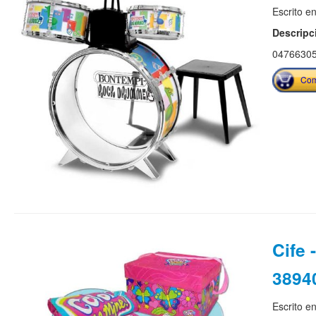
Escrito e
Descripc
0476630
Com
Cife 
3894
Escrito e