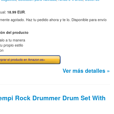
tual:
18.99 EUR
.
ente agotado. Haz tu pedido ahora y te lo. Disponible para envío
ión del producto
alo a tu manera
u propio estilo
on
prar el producto en Amazon.es»
Ver más detalles »
empi Rock Drummer Drum Set With