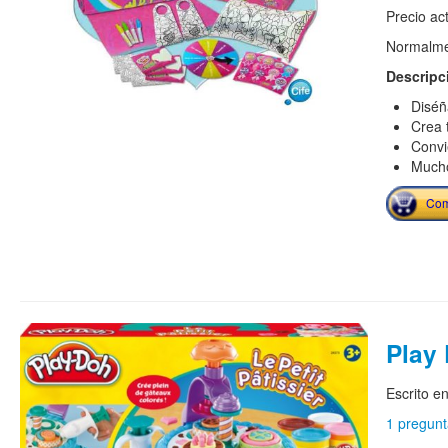
Precio ac
Normalmen
Descripc
Diséñ
Crea t
Convi
Mucho
Com
Play
Escrito e
1 pregunt