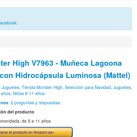
Facebook
.
ter High V7963 - Muñeca Lagoona
 con Hidrocápsula Luminosa (Mattel)
n
Juguetes
,
Tienda Monster High
,
Selección para Navidad
,
Juguetes
,
 años
,
Niñas 8-11 años
ones
. 2 preguntas y respuestas.
ión del producto
omendada: de 5 a 11 años
prar el producto en Amazon.es»