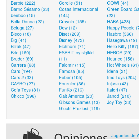
Barbie (222)
Corolle (51)
GOWI (44)
Barrio Sésamo (23)
Cosas Internacional
Green Board G
beeboo (15)
(144)
(23)
Bella Donna (22)
Crayola (155)
HABA (428)
Beluga (27)
Dew (12)
Happy People (
Bieco (18)
Diset (209)
Hasbro (366)
Big (44)
Disney (473)
Hasegawa (19)
Bizak (47)
Eichhorn (71)
Hello Kitty (167)
Brio (160)
ESPRIT by sigikid
HEROS (29)
Bruder (89)
(11)
Heunec (158)
Carrera (68)
Falomir (115)
Hot Wheels (61)
Cars (194)
Famosa (85)
Idena (31)
Cars 2 (33)
Feber (105)
Imc Toys (204)
CAYRO (27)
Fournier (36)
Injusa (43)
Cefa Toys (81)
FunKo (216)
Italeri (47)
Chicco (396)
Galt America (20)
Janod (210)
Gibsons Games (13)
Joy Toy (33)
Giochi Preziosi (119)
Juguetes de