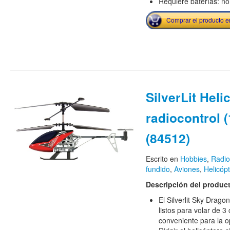
Requiere baterías: no
Comprar el producto 
SilverLit Heli
radiocontrol 
(84512)
Escrito en
Hobbies
,
Radio
fundido
,
Aviones
,
Helicóp
Descripción del produc
El Silverlit Sky Dragon
listos para volar de 3
conveniente para la o