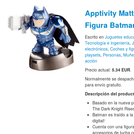
Apptivity Matt
Figura Batma
Escrito en
Juguetes educa
Tecnología e ingeniería
,
J
electrónicos
,
Coches y fig
playsets
,
Personas
,
Muñec
acción
Precio actual:
5.34 EUR
.
Normalmente se despacha
para envío gratuito.
Descripción del produc
Basado en la nueva p
The Dark Knight Rise
Batman es traído a la
digital!
Cuenta con una figur
accesorios de lucha co