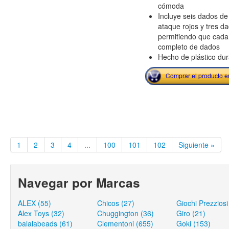
cómoda
Incluye seis dados de 
ataque rojos y tres d
permitiendo que cada
completo de dados
Hecho de plástico dur
Comprar el producto 
1
2
3
4
...
100
101
102
Siguiente »
Navegar por Marcas
ALEX (55)
Chicos (27)
Giochi Prezziosi
Alex Toys (32)
Chuggington (36)
Giro (21)
balalabeads (61)
Clementoni (655)
Goki (153)