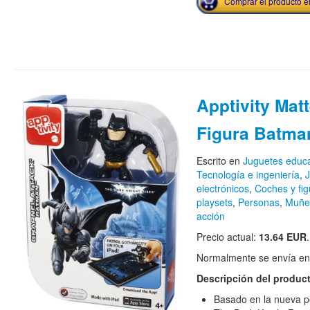
Comprar el producto 
Apptivity Matt
Figura Batma
Escrito en
Juguetes educa
Tecnología e ingeniería
,
J
electrónicos
,
Coches y fig
playsets
,
Personas
,
Muñec
acción
Precio actual:
13.64 EUR
.
Normalmente se envía en e
Descripción del produc
Basado en la nueva p