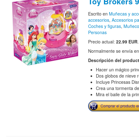
Toy Brokers 
Escrito en
Muñecas y acc
accesorios
,
Accesorios p
Coches y figuras
,
Muñecos
Personas
Precio actual:
22.99 EUR
.
Normalmente se envía en e
Descripción del produc
Hacer un mágico prin
Dos globos de nieve r
Incluye Princesas Disn
Crea una tormenta de 
Mira el baile de la pr
Comprar el producto 