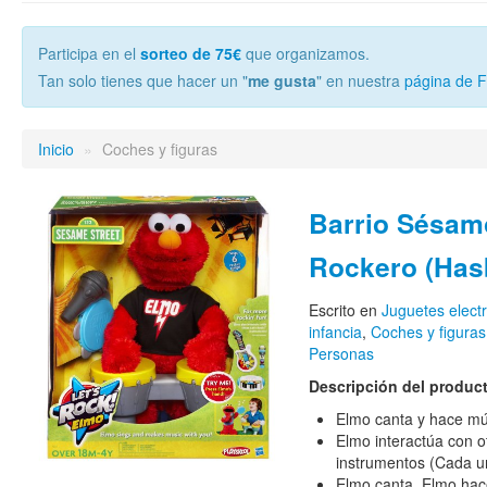
Participa en el
sorteo de 75€
que organizamos.
Tan solo tienes que hacer un "
me gusta
" en nuestra
página de 
Inicio
»
Coches y figuras
Barrio Sésam
Rockero (Has
Escrito en
Juguetes elect
infancia
,
Coches y figuras
Personas
Descripción del produc
Elmo canta y hace mú
Elmo interactúa con o
instrumentos (Cada u
Elmo canta, Elmo hac