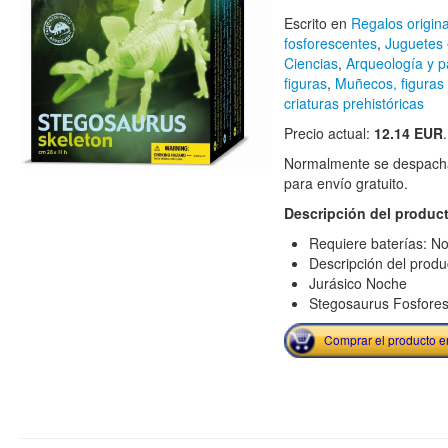
Escrito en
Regalos origin
fosforescentes
,
Juguetes 
Ciencias
,
Arqueología y p
figuras
,
Muñecos, figuras 
criaturas prehistóricas
Precio actual:
12.14 EUR
.
Normalmente se despacha
para envío gratuito.
Descripción del produc
Requiere baterías: N
Descripción del prod
Jurásico Noche
Stegosaurus Fosfore
Comprar el producto 