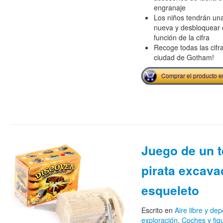
engranaje
Los niños tendrán una
nueva y desbloquear c
función de la cifra
Recoge todas las cifra
ciudad de Gotham!
Comprar el producto 
Juego de un 
pirata excava
esqueleto
Escrito en
Aire libre y dep
exploración
,
Coches y fig