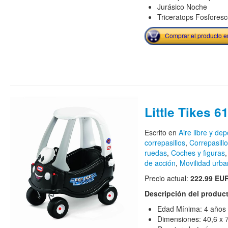
Jurásico Noche
Triceratops Fosfores
Comprar el producto 
Little Tikes 6
Escrito en
Aire libre y dep
correpasillos
,
Correpasill
ruedas
,
Coches y figuras
de acción
,
Movilidad urb
Precio actual:
222.99 EU
Descripción del produc
Edad Mínima: 4 años
Dimensiones: 40,6 x 