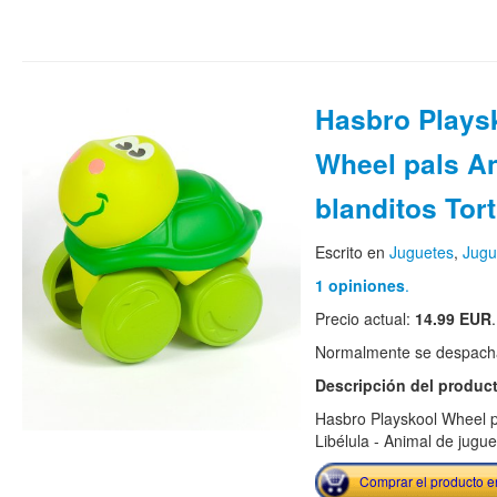
Hasbro Plays
Wheel pals An
blanditos Tor
Escrito en
Juguetes
,
Jugu
1 opiniones
.
Precio actual:
14.99 EUR
.
Normalmente se despacha
Descripción del produc
Hasbro Playskool Wheel pa
Libélula - Animal de jugu
Comprar el producto 