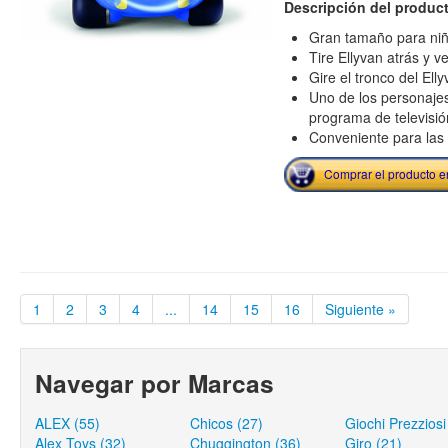
Descripción del produc
Gran tamaño para ni
Tire Ellyvan atrás y v
Gire el tronco del Ell
Uno de los personajes 
programa de televisió
Conveniente para las
Comprar el producto 
1
2
3
4
...
14
15
16
Siguiente »
Navegar por Marcas
ALEX (55)
Chicos (27)
Giochi Prezziosi
Alex Toys (32)
Chuggington (36)
Giro (21)