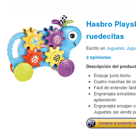
Hasbro Plays
ruedecitas
Escrito en
Juguetes
,
Jugu
2 opiniones
.
Descripción del produc
Empuje junto bicho
Cuatro marchas de col
Fácil de entender fáci
Engranajes extraíbles
apilamiento
Engranajes encajan ot
Juguetes (se vende p
Comprar el producto 