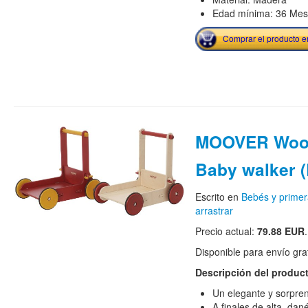
Edad mínima: 36 Me
Comprar el producto 
MOOVER Woo
Baby walker 
Escrito en
Bebés y primer
arrastrar
Precio actual:
79.88 EUR
.
Disponible para envío grat
Descripción del produc
Un elegante y sorpre
A finales de alta, da