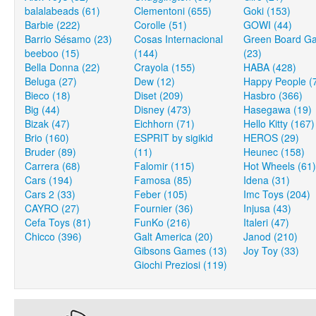
balalabeads (61)
Clementoni (655)
Goki (153)
Barbie (222)
Corolle (51)
GOWI (44)
Barrio Sésamo (23)
Cosas Internacional
Green Board G
beeboo (15)
(144)
(23)
Bella Donna (22)
Crayola (155)
HABA (428)
Beluga (27)
Dew (12)
Happy People (
Bieco (18)
Diset (209)
Hasbro (366)
Big (44)
Disney (473)
Hasegawa (19)
Bizak (47)
Eichhorn (71)
Hello Kitty (167)
Brio (160)
ESPRIT by sigikid
HEROS (29)
Bruder (89)
(11)
Heunec (158)
Carrera (68)
Falomir (115)
Hot Wheels (61)
Cars (194)
Famosa (85)
Idena (31)
Cars 2 (33)
Feber (105)
Imc Toys (204)
CAYRO (27)
Fournier (36)
Injusa (43)
Cefa Toys (81)
FunKo (216)
Italeri (47)
Chicco (396)
Galt America (20)
Janod (210)
Gibsons Games (13)
Joy Toy (33)
Giochi Preziosi (119)