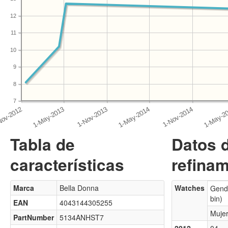
12
11
10
9
8
7
Tabla de
Datos 
características
refinam
Marca
Bella Donna
Watches
Gende
bin)
EAN
4043144305255
Muje
PartNumber
5134ANHST7