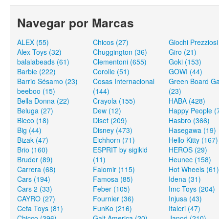
Navegar por Marcas
ALEX (55)
Chicos (27)
Giochi Prezziosi
Alex Toys (32)
Chuggington (36)
Giro (21)
balalabeads (61)
Clementoni (655)
Goki (153)
Barbie (222)
Corolle (51)
GOWI (44)
Barrio Sésamo (23)
Cosas Internacional
Green Board G
beeboo (15)
(144)
(23)
Bella Donna (22)
Crayola (155)
HABA (428)
Beluga (27)
Dew (12)
Happy People (
Bieco (18)
Diset (209)
Hasbro (366)
Big (44)
Disney (473)
Hasegawa (19)
Bizak (47)
Eichhorn (71)
Hello Kitty (167)
Brio (160)
ESPRIT by sigikid
HEROS (29)
Bruder (89)
(11)
Heunec (158)
Carrera (68)
Falomir (115)
Hot Wheels (61)
Cars (194)
Famosa (85)
Idena (31)
Cars 2 (33)
Feber (105)
Imc Toys (204)
CAYRO (27)
Fournier (36)
Injusa (43)
Cefa Toys (81)
FunKo (216)
Italeri (47)
Chicco (396)
Galt America (20)
Janod (210)