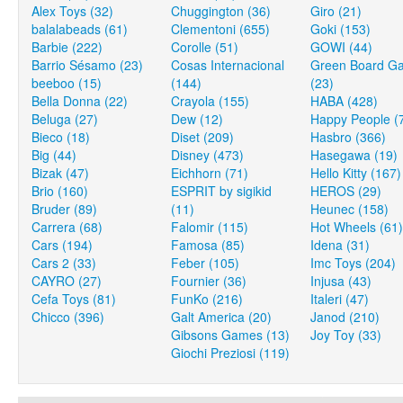
Alex Toys (32)
Chuggington (36)
Giro (21)
balalabeads (61)
Clementoni (655)
Goki (153)
Barbie (222)
Corolle (51)
GOWI (44)
Barrio Sésamo (23)
Cosas Internacional
Green Board G
beeboo (15)
(144)
(23)
Bella Donna (22)
Crayola (155)
HABA (428)
Beluga (27)
Dew (12)
Happy People (
Bieco (18)
Diset (209)
Hasbro (366)
Big (44)
Disney (473)
Hasegawa (19)
Bizak (47)
Eichhorn (71)
Hello Kitty (167)
Brio (160)
ESPRIT by sigikid
HEROS (29)
Bruder (89)
(11)
Heunec (158)
Carrera (68)
Falomir (115)
Hot Wheels (61)
Cars (194)
Famosa (85)
Idena (31)
Cars 2 (33)
Feber (105)
Imc Toys (204)
CAYRO (27)
Fournier (36)
Injusa (43)
Cefa Toys (81)
FunKo (216)
Italeri (47)
Chicco (396)
Galt America (20)
Janod (210)
Gibsons Games (13)
Joy Toy (33)
Giochi Preziosi (119)