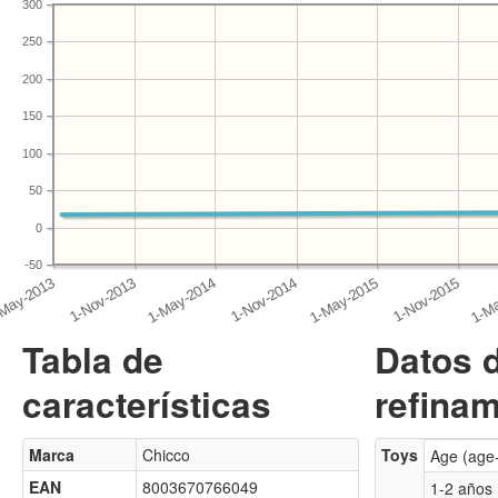
300
250
200
150
100
50
0
-50
Tabla de
Datos 
características
refinam
Marca
Chicco
Toys
Age (age
EAN
8003670766049
1-2 años