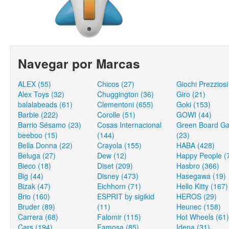
Navegar por Marcas
ALEX (55)
Chicos (27)
Giochi Prezziosi
Alex Toys (32)
Chuggington (36)
Giro (21)
balalabeads (61)
Clementoni (655)
Goki (153)
Barbie (222)
Corolle (51)
GOWI (44)
Barrio Sésamo (23)
Cosas Internacional
Green Board G
beeboo (15)
(144)
(23)
Bella Donna (22)
Crayola (155)
HABA (428)
Beluga (27)
Dew (12)
Happy People (
Bieco (18)
Diset (209)
Hasbro (366)
Big (44)
Disney (473)
Hasegawa (19)
Bizak (47)
Eichhorn (71)
Hello Kitty (167)
Brio (160)
ESPRIT by sigikid
HEROS (29)
Bruder (89)
(11)
Heunec (158)
Carrera (68)
Falomir (115)
Hot Wheels (61)
Cars (194)
Famosa (85)
Idena (31)