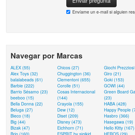
Envíame un e-mail si alguien re
Navegar por Marcas
ALEX (55)
Chicos (27)
Giochi Prezziosi
Alex Toys (32)
Chuggington (36)
Giro (21)
balalabeads (61)
Clementoni (655)
Goki (153)
Barbie (222)
Corolle (51)
GOWI (44)
Barrio Sésamo (23)
Cosas Internacional
Green Board G
beeboo (15)
(144)
(23)
Bella Donna (22)
Crayola (155)
HABA (428)
Beluga (27)
Dew (12)
Happy People (
Bieco (18)
Diset (209)
Hasbro (366)
Big (44)
Disney (473)
Hasegawa (19)
Bizak (47)
Eichhorn (71)
Hello Kitty (167)
Brio (160)
ESPRIT by sigikid
HEROS (29)