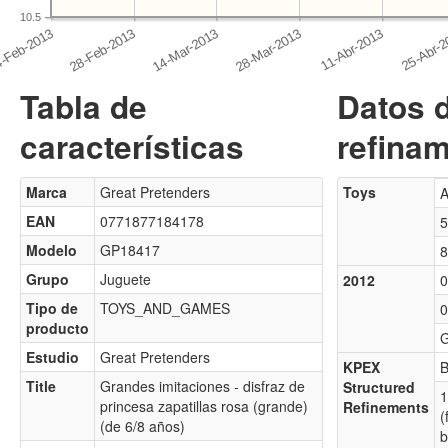
10.5
Tabla de
Datos 
características
refinam
Marca
Great Pretenders
Toys
A
EAN
0771877184178
5
Modelo
GP18417
8
Grupo
Juguete
2012
0
Tipo de
TOYS_AND_GAMES
0
producto
G
Estudio
Great Pretenders
KPEX
B
Title
Grandes imitaciones - disfraz de
Structured
1
princesa zapatillas rosa (grande)
Refinements
(
(de 6/8 años)
b