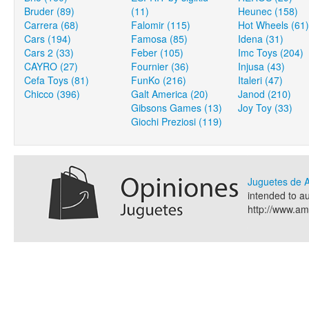
Bruder (89)
(11)
Heunec (158)
Carrera (68)
Falomir (115)
Hot Wheels (61)
Cars (194)
Famosa (85)
Idena (31)
Cars 2 (33)
Feber (105)
Imc Toys (204)
CAYRO (27)
Fournier (36)
Injusa (43)
Cefa Toys (81)
FunKo (216)
Italeri (47)
Chicco (396)
Galt America (20)
Janod (210)
Gibsons Games (13)
Joy Toy (33)
Giochi Preziosi (119)
Juguetes de
intended to a
http://www.a