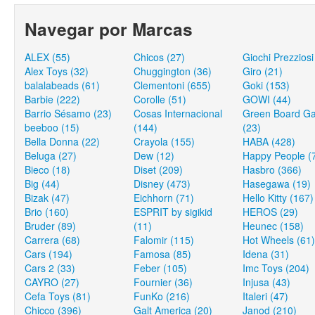
Navegar por Marcas
ALEX (55)
Chicos (27)
Giochi Prezziosi
Alex Toys (32)
Chuggington (36)
Giro (21)
balalabeads (61)
Clementoni (655)
Goki (153)
Barbie (222)
Corolle (51)
GOWI (44)
Barrio Sésamo (23)
Cosas Internacional
Green Board G
beeboo (15)
(144)
(23)
Bella Donna (22)
Crayola (155)
HABA (428)
Beluga (27)
Dew (12)
Happy People (
Bieco (18)
Diset (209)
Hasbro (366)
Big (44)
Disney (473)
Hasegawa (19)
Bizak (47)
Eichhorn (71)
Hello Kitty (167)
Brio (160)
ESPRIT by sigikid
HEROS (29)
Bruder (89)
(11)
Heunec (158)
Carrera (68)
Falomir (115)
Hot Wheels (61)
Cars (194)
Famosa (85)
Idena (31)
Cars 2 (33)
Feber (105)
Imc Toys (204)
CAYRO (27)
Fournier (36)
Injusa (43)
Cefa Toys (81)
FunKo (216)
Italeri (47)
Chicco (396)
Galt America (20)
Janod (210)