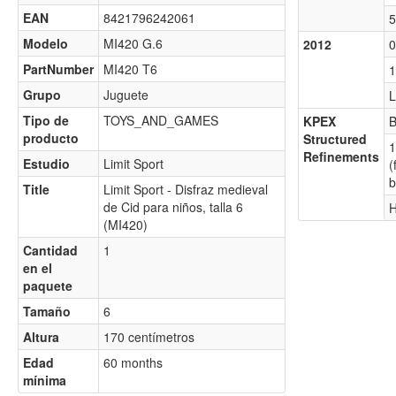
EAN
8421796242061
5
Modelo
MI420 G.6
2012
0
PartNumber
MI420 T6
1
Grupo
Juguete
L
Tipo de
TOYS_AND_GAMES
KPEX
B
producto
Structured
1
Refinements
Estudio
Limit Sport
(
b
Title
Limit Sport - Disfraz medieval
de Cid para niños, talla 6
H
(MI420)
Cantidad
1
en el
paquete
Tamaño
6
Altura
170 centímetros
Edad
60 months
mínima