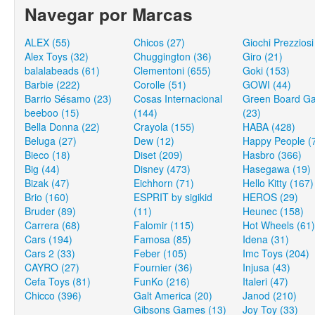
Navegar por Marcas
ALEX (55)
Chicos (27)
Giochi Prezziosi
Alex Toys (32)
Chuggington (36)
Giro (21)
balalabeads (61)
Clementoni (655)
Goki (153)
Barbie (222)
Corolle (51)
GOWI (44)
Barrio Sésamo (23)
Cosas Internacional
Green Board G
beeboo (15)
(144)
(23)
Bella Donna (22)
Crayola (155)
HABA (428)
Beluga (27)
Dew (12)
Happy People (
Bieco (18)
Diset (209)
Hasbro (366)
Big (44)
Disney (473)
Hasegawa (19)
Bizak (47)
Eichhorn (71)
Hello Kitty (167)
Brio (160)
ESPRIT by sigikid
HEROS (29)
Bruder (89)
(11)
Heunec (158)
Carrera (68)
Falomir (115)
Hot Wheels (61)
Cars (194)
Famosa (85)
Idena (31)
Cars 2 (33)
Feber (105)
Imc Toys (204)
CAYRO (27)
Fournier (36)
Injusa (43)
Cefa Toys (81)
FunKo (216)
Italeri (47)
Chicco (396)
Galt America (20)
Janod (210)
Gibsons Games (13)
Joy Toy (33)