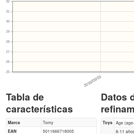
32
31
30
29
28
27
26
25
Tabla de
Datos 
características
refinam
Marca
Tomy
Toys
Age (age
EAN
5011666718005
8-11 año