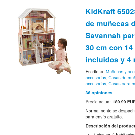
KidKraft 650
de muñecas 
Savannah par
30 cm con 14
incluidos y 4
Escrito en
Muñecas y acc
accesorios
,
Casas de mu
accesorios
,
Casas para m
36 opiniones
.
Precio actual:
189.99 EU
Normalmente se despacha
para envío gratuito.
Descripción del produc
4 niveles, 6 habitacio