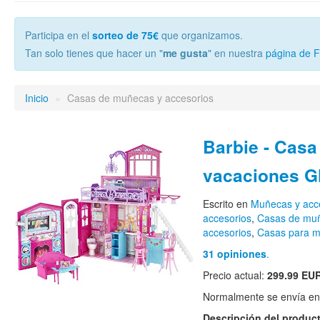
Participa en el
sorteo de 75€
que organizamos.
Tan solo tienes que hacer un "
me gusta
" en nuestra
página de 
Inicio
»
Casas de muñecas y accesorios
Barbie - Casa
vacaciones G
Escrito en
Muñecas y acc
accesorios
,
Casas de mu
accesorios
,
Casas para m
31 opiniones
.
Precio actual:
299.99 EU
Normalmente se envía en e
Descripción del produc