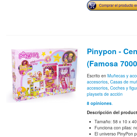
Comprar el producto 
Pinypon - Cen
(Famosa 7000
Escrito en
Muñecas y acc
accesorios
,
Casas de mu
accesorios
,
Coches y figu
playsets de acción
8 opiniones
.
Descripción del produc
Tamaño: 58 x 10 x 40
Funciona con pilas: n
El universo PinyPon pe