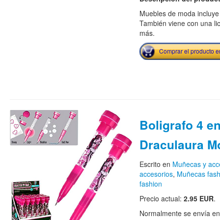
Muebles de moda incluye s
También viene con una lic
más.
Comprar el producto 
Boligrafo 4 en
Draculaura M
Escrito en
Muñecas y acc
accesorios
,
Muñecas fash
fashion
Precio actual:
2.95 EUR
.
Normalmente se envía en e