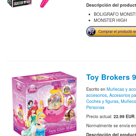
Descripción del produc
BOLIGRAFO MONST
MONSTER HIGH
Comprar el producto 
Toy Brokers 
Escrito en
Muñecas y acc
accesorios
,
Accesorios p
Coches y figuras
,
Muñecos
Personas
Precio actual:
22.99 EUR
.
Normalmente se envía en e
Descripción del produc