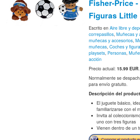
Fisher-Price 
Figuras Little
Escrito en
Aire libre y dep
correpasillos
,
Muñecas y 
muñecas y accesorios
,
Mu
muñecas
,
Coches y figur
playsets
,
Personas
,
Muñec
acción
Precio actual:
15.99 EUR
.
Normalmente se despacha
para envío gratuito.
Descripción del produc
El juguete básico, id
familiarizarse con el 
Invita al coleccionis
uno con tres figuras
Vienen dentro de un t
Comprar el producto 