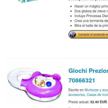
Hacer un mágico prin
Dos globos de nieve r
Incluye Princesas Disn
Crea una tormenta de 
Mira el baile de la pr
Comprar el producto 
Giochi Prezio
70866321
Escrito en
Muñecas y acc
accesorios
,
Casas de mu
Precio actual:
32.40 EUR
.