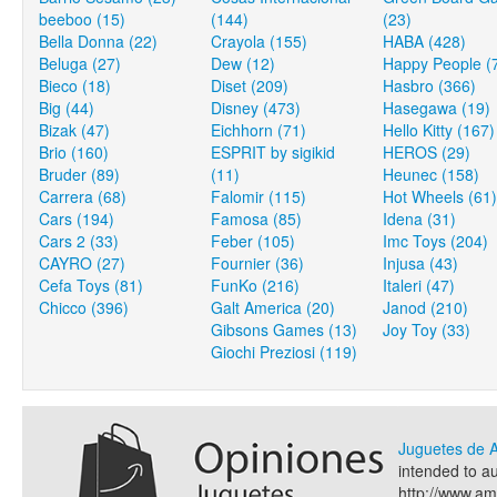
beeboo (15)
(144)
(23)
Bella Donna (22)
Crayola (155)
HABA (428)
Beluga (27)
Dew (12)
Happy People (
Bieco (18)
Diset (209)
Hasbro (366)
Big (44)
Disney (473)
Hasegawa (19)
Bizak (47)
Eichhorn (71)
Hello Kitty (167)
Brio (160)
ESPRIT by sigikid
HEROS (29)
Bruder (89)
(11)
Heunec (158)
Carrera (68)
Falomir (115)
Hot Wheels (61)
Cars (194)
Famosa (85)
Idena (31)
Cars 2 (33)
Feber (105)
Imc Toys (204)
CAYRO (27)
Fournier (36)
Injusa (43)
Cefa Toys (81)
FunKo (216)
Italeri (47)
Chicco (396)
Galt America (20)
Janod (210)
Gibsons Games (13)
Joy Toy (33)
Giochi Preziosi (119)
Juguetes de
intended to a
http://www.a