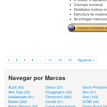
Columpio funcional
Detallados motivos o
Estructura de madera 
Se entregan instrucci
Comprar el producto 
1
2
3
4
...
11
12
13
Siguiente »
Navegar por Marcas
ALEX (55)
Chicos (27)
Giochi Prezziosi
Alex Toys (32)
Chuggington (36)
Giro (21)
balalabeads (61)
Clementoni (655)
Goki (153)
Barbie (222)
Corolle (51)
GOWI (44)
Barrio Sésamo (23)
Cosas Internacional
Green Board G