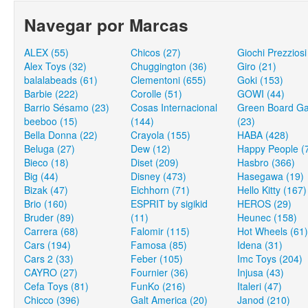
Navegar por Marcas
ALEX (55)
Chicos (27)
Giochi Prezziosi
Alex Toys (32)
Chuggington (36)
Giro (21)
balalabeads (61)
Clementoni (655)
Goki (153)
Barbie (222)
Corolle (51)
GOWI (44)
Barrio Sésamo (23)
Cosas Internacional
Green Board G
beeboo (15)
(144)
(23)
Bella Donna (22)
Crayola (155)
HABA (428)
Beluga (27)
Dew (12)
Happy People (
Bieco (18)
Diset (209)
Hasbro (366)
Big (44)
Disney (473)
Hasegawa (19)
Bizak (47)
Eichhorn (71)
Hello Kitty (167)
Brio (160)
ESPRIT by sigikid
HEROS (29)
Bruder (89)
(11)
Heunec (158)
Carrera (68)
Falomir (115)
Hot Wheels (61)
Cars (194)
Famosa (85)
Idena (31)
Cars 2 (33)
Feber (105)
Imc Toys (204)
CAYRO (27)
Fournier (36)
Injusa (43)
Cefa Toys (81)
FunKo (216)
Italeri (47)
Chicco (396)
Galt America (20)
Janod (210)