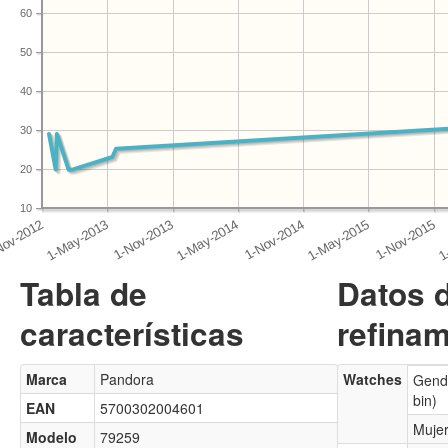
60
50
40
30
20
10
Tabla de
Datos 
características
refinam
Marca
Pandora
Watches
Gende
bin)
EAN
5700302004601
Muje
Modelo
79259