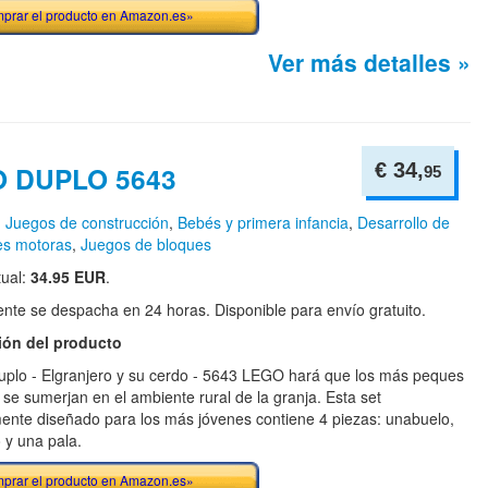
prar el producto en Amazon.es»
Ver más detalles »
€ 34,
 DUPLO 5643
95
n
Juegos de construcción
,
Bebés y primera infancia
,
Desarrollo de
es motoras
,
Juegos de bloques
tual:
34.95 EUR
.
te se despacha en 24 horas. Disponible para envío gratuito.
ión del producto
uplo - Elgranjero y su cerdo - 5643 LEGO hará que los más peques
 se sumerjan en el ambiente rural de la granja. Esta set
ente diseñado para los más jóvenes contiene 4 piezas: unabuelo,
o y una pala.
prar el producto en Amazon.es»