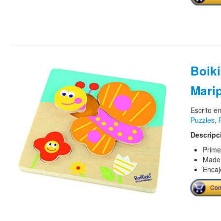
Boik
Mari
Escrito e
Puzzles
,
Descripc
Prime
Made
Encaj
Com