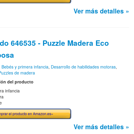
Ver más detalles »
ido 646535 - Puzzle Madera Eco
posa
n
Bebés y primera infancia
,
Desarrollo de habilidades motoras
,
Puzzles de madera
ión del producto
ra infancia
ra
e
prar el producto en Amazon.es»
Ver más detalles »