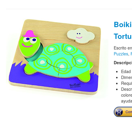
Boik
Tort
Escrito e
Puzzles
,
Descripc
Edad 
Dimen
Requi
Descr
color
ayuda
Com