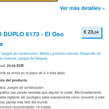
Ver más detalles »
€ 23,
 DUPLO 6173 - El Oso
04
a
n
Juegos de construcción
,
Bebés y primera infancia
,
Desarrollo de
es motoras
,
Juegos de bloques
tual:
23.04 EUR
.
te se envía en el plazo de 2-3 días labor.
ión del producto
ica: Juegos de construcción
mpático oso panda necesita que alguien le cuide. Afortunadamente,
able vigilante del zoológico sabe exactamente cómo convertir a este
 oso panda más feliz del mundo
 mínima recomendada: 18 meses