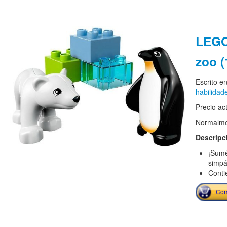
LEGO
zoo (
Escrito e
habilidad
Precio ac
Normalmen
Descripc
¡Sumé
simpá
Conti
Com