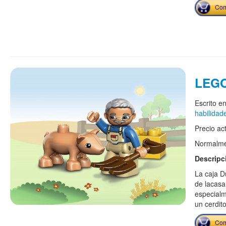
Com
LEGO
Escrito e
habilidad
Precio ac
Normalmen
Descripc
La caja D
de lacasa
especialm
un cerdit
Com