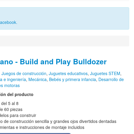
Facebook
.
no - Build and Play Bulldozer
n
Juegos de construcción
,
Juguetes educativos
,
Juguetes STEM
,
a e ingeniería
,
Mecánica
,
Bebés y primera infancia
,
Desarrollo de
es motoras
ión del producto
 del 5 al 8
e 60 piezas
elos para construir
llo de construcción sencilla y grandes ojos divertidos dentadas
mientas e instrucciones de montaje incluidos