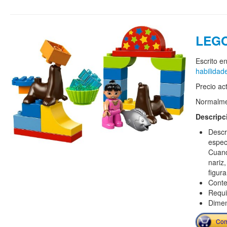
LEGO
Escrito e
habilidad
Precio ac
Normalmen
Descripc
Descri
espec
Cuando
nariz
figur
Conten
Requi
Dimen
Com