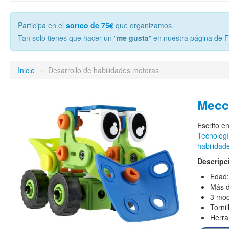
Participa en el
sorteo de 75€
que organizamos.
Tan solo tienes que hacer un "
me gusta
" en nuestra
página de 
Inicio
»
Desarrollo de habilidades motoras
Mecca
Escrito e
Tecnologí
habilidad
Descripc
Edad:
Más d
3 mod
Torni
Herra