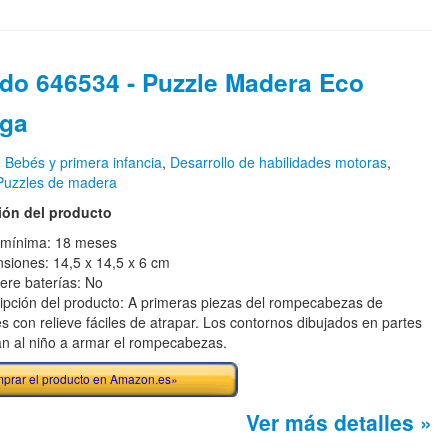
ido 646534 - Puzzle Madera Eco
uga
n
Bebés y primera infancia
,
Desarrollo de habilidades motoras
,
Puzzles de madera
ión del producto
mínima: 18 meses
siones: 14,5 x 14,5 x 6 cm
ere baterías: No
ipción del producto: A primeras piezas del rompecabezas de
es con relieve fáciles de atrapar. Los contornos dibujados en partes
n al niño a armar el rompecabezas.
prar el producto en Amazon.es»
Ver más detalles »