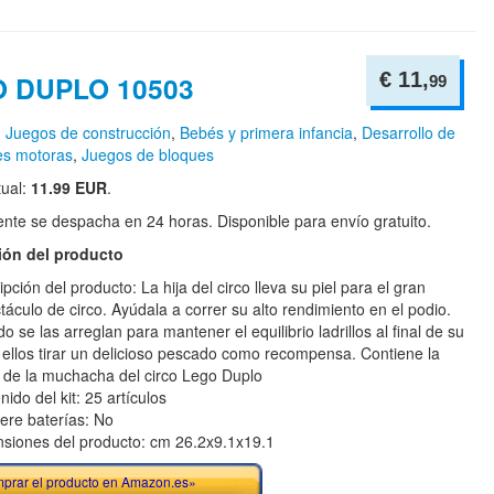
€ 11,
 DUPLO 10503
99
n
Juegos de construcción
,
Bebés y primera infancia
,
Desarrollo de
es motoras
,
Juegos de bloques
tual:
11.99 EUR
.
te se despacha en 24 horas. Disponible para envío gratuito.
ión del producto
pción del producto: La hija del circo lleva su piel para el gran
táculo de circo. Ayúdala a correr su alto rendimiento en el podio.
 se las arreglan para mantener el equilibrio ladrillos al final de su
, ellos tirar un delicioso pescado como recompensa. Contiene la
a de la muchacha del circo Lego Duplo
ido del kit: 25 artículos
ere baterías: No
siones del producto: cm 26.2x9.1x19.1
prar el producto en Amazon.es»