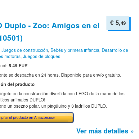
€ 5,
 Duplo - Zoo: Amigos en el
49
10501)
n
Juegos de construcción
,
Bebés y primera infancia
,
Desarrollo de
es motoras
,
Juegos de bloques
tual:
5.49 EUR
.
te se despacha en 24 horas. Disponible para envío gratuito.
ión del producto
rgete en la construcción divertida con LEGO de la mano de los
ticos animales DUPLO!
ene un osezno polar, un pingüuino y 3 ladrillos DUPLO.
prar el producto en Amazon.es»
Ver más detalles »