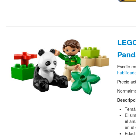
LEGO
Pand
Escrito e
habilidad
Precio ac
Normalmen
Descripc
Temát
El si
el am
en el
Edad