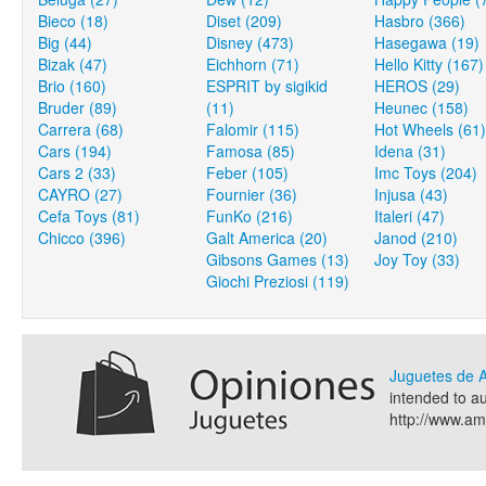
Bieco (18)
Diset (209)
Hasbro (366)
Big (44)
Disney (473)
Hasegawa (19)
Bizak (47)
Eichhorn (71)
Hello Kitty (167)
Brio (160)
ESPRIT by sigikid
HEROS (29)
Bruder (89)
(11)
Heunec (158)
Carrera (68)
Falomir (115)
Hot Wheels (61)
Cars (194)
Famosa (85)
Idena (31)
Cars 2 (33)
Feber (105)
Imc Toys (204)
CAYRO (27)
Fournier (36)
Injusa (43)
Cefa Toys (81)
FunKo (216)
Italeri (47)
Chicco (396)
Galt America (20)
Janod (210)
Gibsons Games (13)
Joy Toy (33)
Giochi Preziosi (119)
Juguetes de
intended to a
http://www.a