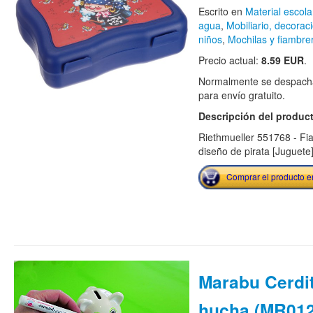
Escrito en
Material escola
agua
,
Mobiliario, decora
niños
,
Mochilas y fiambre
Precio actual:
8.59 EUR
.
Normalmente se despacha
para envío gratuito.
Descripción del produc
Riethmueller 551768 - Fi
diseño de pirata [Juguete
Comprar el producto 
Marabu Cerdi
hucha (MR01