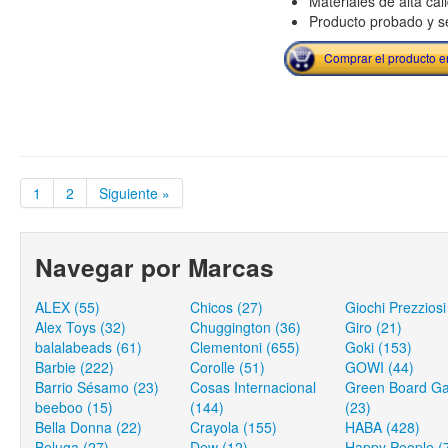
Materiales de alta cal
Producto probado y s
Comprar el producto 
1
2
Siguiente »
Navegar por Marcas
ALEX (55)
Chicos (27)
Giochi Prezziosi
Alex Toys (32)
Chuggington (36)
Giro (21)
balalabeads (61)
Clementoni (655)
Goki (153)
Barbie (222)
Corolle (51)
GOWI (44)
Barrio Sésamo (23)
Cosas Internacional
Green Board G
beeboo (15)
(144)
(23)
Bella Donna (22)
Crayola (155)
HABA (428)
Beluga (27)
Dew (12)
Happy People (