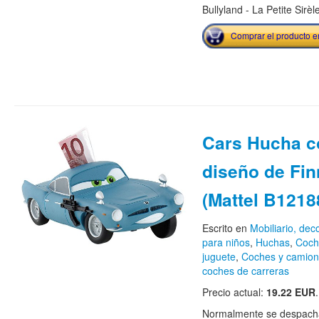
Bullyland - La Petite Sirèle
Comprar el producto 
Cars Hucha c
diseño de Fin
(Mattel B1218
Escrito en
Mobiliario, de
para niños
,
Huchas
,
Coche
juguete
,
Coches y camion
coches de carreras
Precio actual:
19.22 EUR
.
Normalmente se despacha