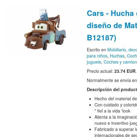
Cars - Hucha
diseño de Mat
B12187)
Escrito en
Mobiliario, de
para niños
,
Huchas
,
Coche
juguete
,
Coches y camion
Precio actual:
23.74 EUR
.
Normalmente se envía en e
Descripción del produc
Hecho del material d
Con cuidado y colori
" fiel a la vida 'look
Alienta a la imaginaci
nuevo e inventivo jue
Fabricado a superar l
internacionales de se