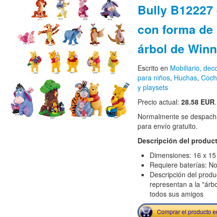
Bully B12227
con forma de 
árbol de Winn
Escrito en
Mobiliario, de
para niños
,
Huchas
,
Coche
y playsets
Precio actual:
28.58 EUR
.
Normalmente se despacha
para envío gratuito.
Descripción del produc
Dimensiones: 16 x 15
Requiere baterías: N
Descripción del produ
representan a la "árb
todos sus amigos
Comprar el producto 