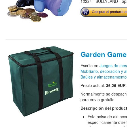
12224 - BULLYLAND - Spa
Comprar el producto 
Garden Game
Escrito en
Juegos de me
Mobiliario, decoración y
Baúles y almacenamiento
Precio actual:
36.26 EUR
.
Normalmente se despacha
para envío gratuito.
Descripción del produc
Esta bolsa de almacen
específicamente dise