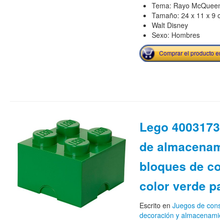
Tema: Rayo McQuee
Tamaño: 24 x 11 x 9 
Walt Disney
Sexo: Hombres
Comprar el producto 
Lego 4003173
de almacenam
bloques de c
color verde p
Escrito en
Juegos de cons
decoración y almacenami