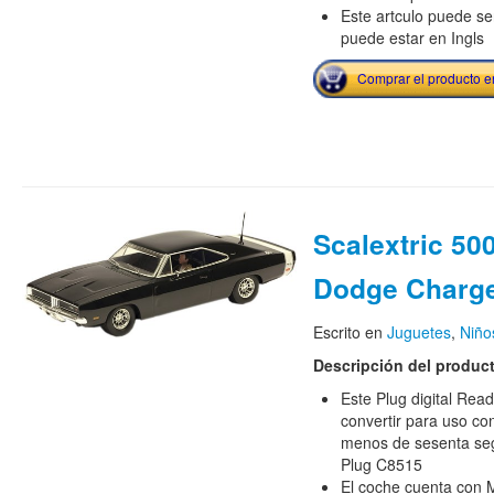
Este artculo puede se
puede estar en Ingls
Comprar el producto 
Scalextric 50
Dodge Charg
Escrito en
Juguetes
,
Niño
Descripción del produc
Este Plug digital Re
convertir para uso con 
menos de sesenta segu
Plug C8515
El coche cuenta con M