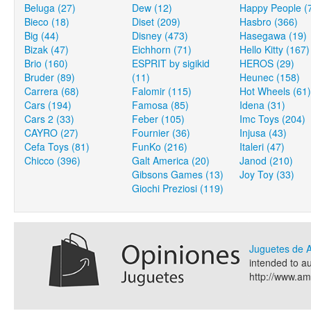
Beluga (27)
Dew (12)
Happy People (
Bieco (18)
Diset (209)
Hasbro (366)
Big (44)
Disney (473)
Hasegawa (19)
Bizak (47)
Eichhorn (71)
Hello Kitty (167)
Brio (160)
ESPRIT by sigikid
HEROS (29)
Bruder (89)
(11)
Heunec (158)
Carrera (68)
Falomir (115)
Hot Wheels (61)
Cars (194)
Famosa (85)
Idena (31)
Cars 2 (33)
Feber (105)
Imc Toys (204)
CAYRO (27)
Fournier (36)
Injusa (43)
Cefa Toys (81)
FunKo (216)
Italeri (47)
Chicco (396)
Galt America (20)
Janod (210)
Gibsons Games (13)
Joy Toy (33)
Giochi Preziosi (119)
Juguetes de
intended to a
http://www.a