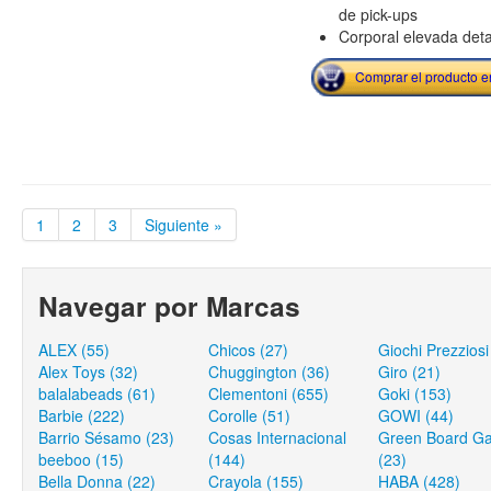
de pick-ups
Corporal elevada deta
Comprar el producto 
1
2
3
Siguiente »
Navegar por Marcas
ALEX (55)
Chicos (27)
Giochi Prezziosi
Alex Toys (32)
Chuggington (36)
Giro (21)
balalabeads (61)
Clementoni (655)
Goki (153)
Barbie (222)
Corolle (51)
GOWI (44)
Barrio Sésamo (23)
Cosas Internacional
Green Board G
beeboo (15)
(144)
(23)
Bella Donna (22)
Crayola (155)
HABA (428)