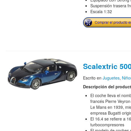
Suspensión trasera fr
Escala 1:32
Comprar el producto 
Scalextric 50
Escrito en
Juguetes
,
Niño
Descripción del produc
El coche lleva el nomb
francés Pierre Veyron
Le Mans en 1939, mien
empresa Bugatti origi
El 16.4 se refiere a 16
turbocompresores
El modelo de coches d