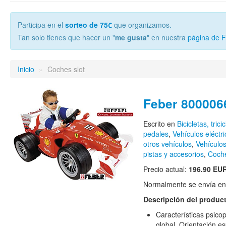
Participa en el
sorteo de 75€
que organizamos.
Tan solo tienes que hacer un "
me gusta
" en nuestra
página de 
Inicio
»
Coches slot
Feber 800006
Escrito en
Bicicletas, trici
pedales
,
Vehículos eléctr
otros vehículos
,
Vehículos
pistas y accesorios
,
Coche
Precio actual:
196.90 EU
Normalmente se envía en e
Descripción del produc
Características psico
global, Orientación es