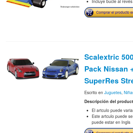
Incluye bucle al revé
Comprar el producto 
Scalextric 50
Pack Nissan 
SuperRes Str
Escrito en
Juguetes
,
Niña
Descripción del produc
El artculo puede vari
Este artculo puede se
puede estar en Ingls
Comprar el producto 