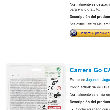
Normalmente se despacha
para envío gratuito.
Descripción del produc
Scalextric C3273 McLar
Comprar el producto 
Carrera Go C
Escrito en
Juguetes
,
Jugu
Precio actual:
34.99 EUR
.
Normalmente se envía en e
Descripción del produc
Coche equipado con c