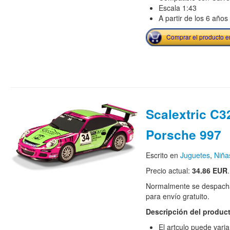
Escala 1:43
A partir de los 6 años
Comprar el producto 
Scalextric C3
Porsche 997
Escrito en
Juguetes
,
Niña
Precio actual:
34.86 EUR
.
Normalmente se despacha
para envío gratuito.
Descripción del produc
El artculo puede vari