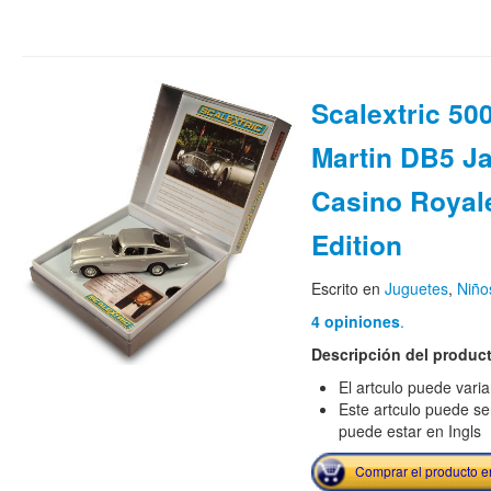
Scalextric 5
Martin DB5 J
Casino Royal
Edition
Escrito en
Juguetes
,
Niño
4 opiniones
.
Descripción del produc
El artculo puede vari
Este artculo puede se
puede estar en Ingls
Comprar el producto 